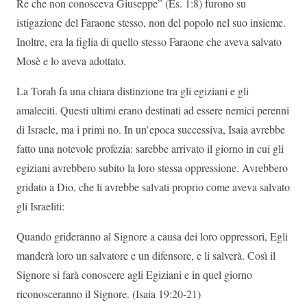
Re che non conosceva Giuseppe” (Es. 1:8) furono su
istigazione del Faraone stesso, non del popolo nel suo insieme.
Inoltre, era la figlia di quello stesso Faraone che aveva salvato
Mosè e lo aveva adottato.
La Torah fa una chiara distinzione tra gli egiziani e gli
amaleciti. Questi ultimi erano destinati ad essere nemici perenni
di Israele, ma i primi no. In un’epoca successiva, Isaia avrebbe
fatto una notevole profezia: sarebbe arrivato il giorno in cui gli
egiziani avrebbero subito la loro stessa oppressione. Avrebbero
gridato a Dio, che li avrebbe salvati proprio come aveva salvato
gli Israeliti:
Quando grideranno al Signore a causa dei loro oppressori, Egli
manderà loro un salvatore e un difensore, e li salverà. Così il
Signore si farà conoscere agli Egiziani e in quel giorno
riconosceranno il Signore. (Isaia 19:20-21)