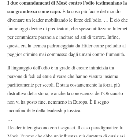
I due comandamenti di Mosè contro l’odio testimoniano la
sua grandezza come capo.
È la cosa più facile del mondo
diventare un leader mobilitando le forze dell’odio. … È ciò che
fanno oggi decine di predicatori, che spesso utilizzano Internet
per comunicare paranoia e incitare ad atti di terrore. Infine,
questa era la tecnica padroneggiata da Hitler come preludio al
peggior crimine mai commesso dagli umani contro l’umanità.
Il linguaggio dell’odio è in grado di creare inimicizia tra
persone di fedi ed etnie diverse che hanno vissuto insieme
pacificamente per secoli. È stata costantemente la forza più
distruttiva della storia, e anche la conoscenza dell’Olocausto
non vi ha posto fine, nemmeno in Europa. È il segno
inconfondibile della leadership tossica.
…
I leader interagiscono con i seguaci. Il caso paradigmatico fu
Mosè, l’uomo che ebbe un’influenza più duratura di qualsiasi