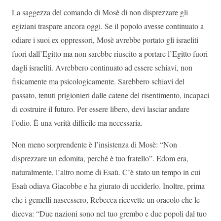
La saggezza del comando di Mosè di non disprezzare gli
egiziani traspare ancora oggi. Se il popolo avesse continuato a
odiare i suoi ex oppressori, Mosè avrebbe portato gli israeliti
fuori dall’Egitto ma non sarebbe riuscito a portare l’Egitto fuori
dagli israeliti. Avrebbero continuato ad essere schiavi, non
fisicamente ma psicologicamente. Sarebbero schiavi del
passato, tenuti prigionieri dalle catene del risentimento, incapaci
di costruire il futuro. Per essere libero, devi lasciar andare
l’odio. È una verità difficile ma necessaria.
Non meno sorprendente è l’insistenza di Mosè: “Non
disprezzare un edomita, perché è tuo fratello”. Edom era,
naturalmente, l’altro nome di Esaù. C’è stato un tempo in cui
Esaù odiava Giacobbe e ha giurato di ucciderlo. Inoltre, prima
che i gemelli nascessero, Rebecca ricevette un oracolo che le
diceva: “Due nazioni sono nel tuo grembo e due popoli dal tuo