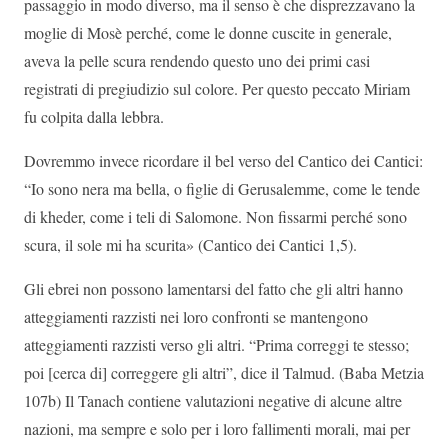
passaggio in modo diverso, ma il senso è che disprezzavano la
moglie di Mosè perché, come le donne cuscite in generale,
aveva la pelle scura rendendo questo uno dei primi casi
registrati di pregiudizio sul colore. Per questo peccato Miriam
fu colpita dalla lebbra.
Dovremmo invece ricordare il bel verso del Cantico dei Cantici:
“Io sono nera ma bella, o figlie di Gerusalemme, come le tende
di kheder, come i teli di Salomone. Non fissarmi perché sono
scura, il sole mi ha scurita» (Cantico dei Cantici 1,5).
Gli ebrei non possono lamentarsi del fatto che gli altri hanno
atteggiamenti razzisti nei loro confronti se mantengono
atteggiamenti razzisti verso gli altri. “Prima correggi te stesso;
poi [cerca di] correggere gli altri”, dice il Talmud. (Baba Metzia
107b) Il Tanach contiene valutazioni negative di alcune altre
nazioni, ma sempre e solo per i loro fallimenti morali, mai per