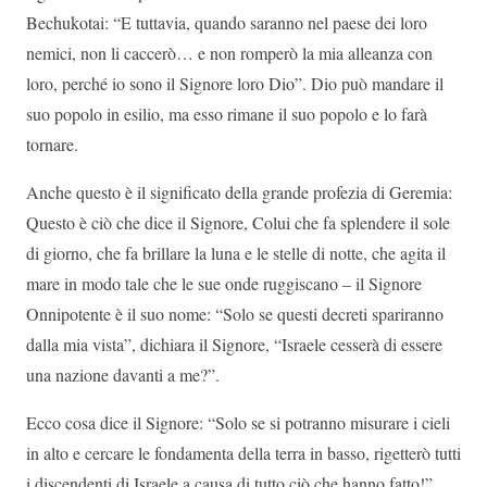
Bechukotai: “E tuttavia, quando saranno nel paese dei loro
nemici, non li caccerò… e non romperò la mia alleanza con
loro, perché io sono il Signore loro Dio”. Dio può mandare il
suo popolo in esilio, ma esso rimane il suo popolo e lo farà
tornare.
Anche questo è il significato della grande profezia di Geremia:
Questo è ciò che dice il Signore, Colui che fa splendere il sole
di giorno, che fa brillare la luna e le stelle di notte, che agita il
mare in modo tale che le sue onde ruggiscano – il Signore
Onnipotente è il suo nome: “Solo se questi decreti spariranno
dalla mia vista”, dichiara il Signore, “Israele cesserà di essere
una nazione davanti a me?”.
Ecco cosa dice il Signore: “Solo se si potranno misurare i cieli
in alto e cercare le fondamenta della terra in basso, rigetterò tutti
i discendenti di Israele a causa di tutto ciò che hanno fatto!”.