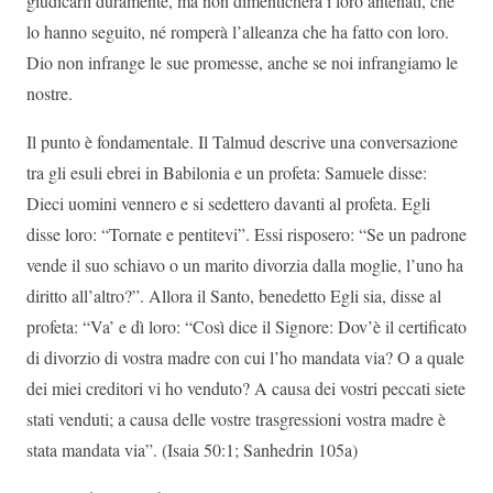
giudicarli duramente, ma non dimenticherà i loro antenati, che
lo hanno seguito, né romperà l’alleanza che ha fatto con loro.
Dio non infrange le sue promesse, anche se noi infrangiamo le
nostre.
Il punto è fondamentale. Il Talmud descrive una conversazione
tra gli esuli ebrei in Babilonia e un profeta: Samuele disse:
Dieci uomini vennero e si sedettero davanti al profeta. Egli
disse loro: “Tornate e pentitevi”. Essi risposero: “Se un padrone
vende il suo schiavo o un marito divorzia dalla moglie, l’uno ha
diritto all’altro?”. Allora il Santo, benedetto Egli sia, disse al
profeta: “Va’ e dì loro: “Così dice il Signore: Dov’è il certificato
di divorzio di vostra madre con cui l’ho mandata via? O a quale
dei miei creditori vi ho venduto? A causa dei vostri peccati siete
stati venduti; a causa delle vostre trasgressioni vostra madre è
stata mandata via”. (Isaia 50:1; Sanhedrin 105a)