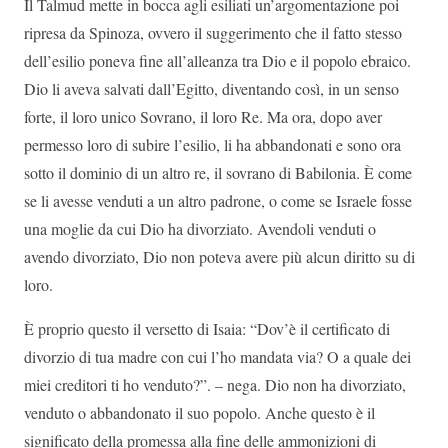
Il Talmud mette in bocca agli esiliati un’argomentazione poi
ripresa da Spinoza, ovvero il suggerimento che il fatto stesso
dell’esilio poneva fine all’alleanza tra Dio e il popolo ebraico.
Dio li aveva salvati dall’Egitto, diventando così, in un senso
forte, il loro unico Sovrano, il loro Re. Ma ora, dopo aver
permesso loro di subire l’esilio, li ha abbandonati e sono ora
sotto il dominio di un altro re, il sovrano di Babilonia. È come
se li avesse venduti a un altro padrone, o come se Israele fosse
una moglie da cui Dio ha divorziato. Avendoli venduti o
avendo divorziato, Dio non poteva avere più alcun diritto su di
loro.
È proprio questo il versetto di Isaia: “Dov’è il certificato di
divorzio di tua madre con cui l’ho mandata via? O a quale dei
miei creditori ti ho venduto?”. – nega. Dio non ha divorziato,
venduto o abbandonato il suo popolo. Anche questo è il
significato della promessa alla fine delle ammonizioni di