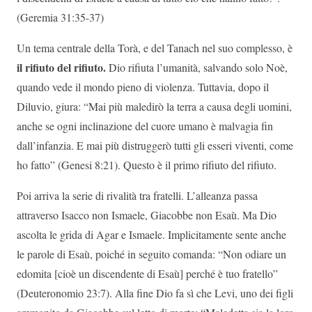
(Geremia 31:35-37)
Un tema centrale della Torà, e del Tanach nel suo complesso, è
il rifiuto del rifiuto.
Dio rifiuta l’umanità, salvando solo Noè,
quando vede il mondo pieno di violenza. Tuttavia, dopo il
Diluvio, giura: “Mai più maledirò la terra a causa degli uomini,
anche se ogni inclinazione del cuore umano è malvagia fin
dall’infanzia. E mai più distruggerò tutti gli esseri viventi, come
ho fatto” (Genesi 8:21). Questo è il primo rifiuto del rifiuto.
Poi arriva la serie di rivalità tra fratelli. L’alleanza passa
attraverso Isacco non Ismaele, Giacobbe non Esaù. Ma Dio
ascolta le grida di Agar e Ismaele. Implicitamente sente anche
le parole di Esaù, poiché in seguito comanda: “Non odiare un
edomita [cioè un discendente di Esaù] perché è tuo fratello”
(Deuteronomio 23:7). Alla fine Dio fa sì che Levi, uno dei figli