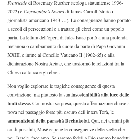
Fratricide
di Rosemary Ruether (teologa statunitense 1936-
2022) e
Constantine’s Sword
di James Carroll (storico
giornalista americano 1943-…). Le conseguenze hanno portato
a secoli di persecuzioni e a trattare gli ebrei come un popolo
paria. La lettura dell’opera di Jules Isaac portò a una profonda
metanoia o cambiamento di cuore da parte di Papa Giovanni
XXIII, e infine al Concilio Vaticano II (1962-65) e alla
dichiarazione Nostra Aetate, che trasformò le relazioni tra la
Chiesa cattolica e gli ebrei.
Non voglio esplorare le tragiche conseguenze di questa
insostenibilità alla luce delle
convinzione, ma piuttosto la sua
fonti stesse.
Con nostra sorpresa, questa affermazione chiave si
trova nel passaggio forse più oscuro dell’intera Torà, le
ammonizioni della parashà Bechukotai.
Qui, nei termini più
crudi possibili, Mosè espone le conseguenze delle scelte che
noi, Israele, facciamo. Se saremo fedeli a Dio saremo benedetti.