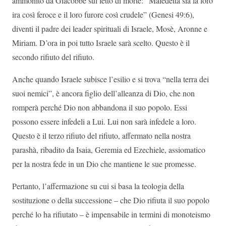
ammonito da Giacobbe sul letto di morte: “Maledetta sia la loro
ira così feroce e il loro furore così crudele” (Genesi 49:6),
diventi il ​​padre dei leader spirituali di Israele, Mosè, Aronne e
Miriam. D’ora in poi tutto Israele sarà scelto. Questo è il
secondo rifiuto del rifiuto.
Anche quando Israele subisce l’esilio e si trova “nella terra dei
suoi nemici”, è ancora figlio dell’alleanza di Dio, che non
romperà perché Dio non abbandona il suo popolo. Essi
possono essere infedeli a Lui. Lui non sarà infedele a loro.
Questo è il terzo rifiuto del rifiuto, affermato nella nostra
parashà, ribadito da Isaia, Geremia ed Ezechiele, assiomatico
per la nostra fede in un Dio che mantiene le sue promesse.
Pertanto, l’affermazione su cui si basa la teologia della
sostituzione o della successione – che Dio rifiuta il suo popolo
perché lo ha rifiutato – è impensabile in termini di monoteismo