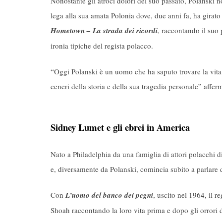
Nonostante gli atroci dolori del suo passato, Polanski n
lega alla sua amata Polonia dove, due anni fa, ha girat
Hometown – La strada dei ricordi
, raccontando il suo 
ironia tipiche del regista polacco.
“Oggi Polanski è un uomo che ha saputo trovare la vita
ceneri della storia e della sua tragedia personale” affer
Sidney Lumet e gli ebrei in America
Nato a Philadelphia da una famiglia di attori polacchi d
e, diversamente da Polanski, comincia subito a parlare 
Con
L’uomo del banco dei pegni
, uscito nel 1964, il r
Shoah raccontando la loro vita prima e dopo gli orrori 