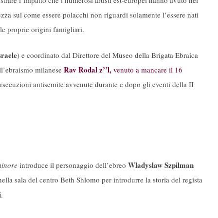
ostrare l’impatto che i numerosi artisti est-europei hanno avuto nel
a sul come essere polacchi non riguardi solamente l’essere nati
e proprie origini famigliari.
sraele
) e coordinato dal Direttore del Museo della Brigata Ebraica
Rav Rodal z’’l,
ell’ebraismo milanese
venuto a mancare il 16
persecuzioni antisemite avvenute durante e dopo gli eventi della II
Wladyslaw Szpilman
minore
introduce il personaggio dell’ebreo
ella sala del centro Beth Shlomo per introdurre la storia del regista
i
.