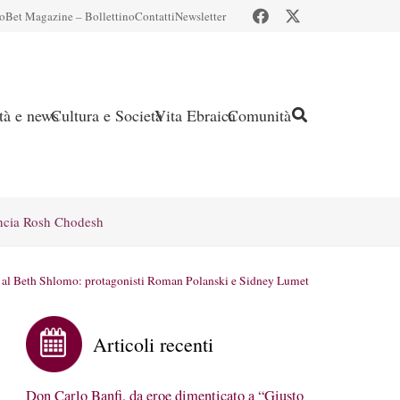
io
Bet Magazine – Bollettino
Contatti
Newsletter
ità e news
Cultura e Società
Vita Ebraica
Comunità
ncia Rosh Chodesh
o al Beth Shlomo: protagonisti Roman Polanski e Sidney Lumet
Articoli recenti
Don Carlo Banfi, da eroe dimenticato a “Giusto