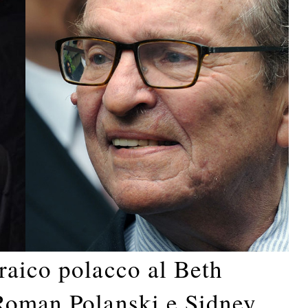
raico polacco al Beth
Roman Polanski e Sidney