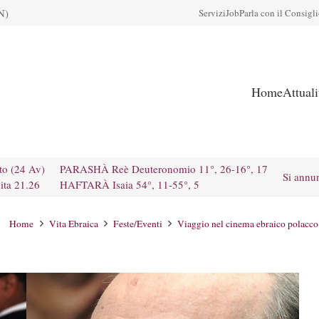
N)
Servizi
Job
Parla con il Consigl
Home
Attual
to (24 Av)
PARASHÀ Reè Deuteronomio 11°, 26-16°, 17
Si annu
ita 21.26
HAFTARÀ Isaia 54°, 11-55°, 5
Home
Vita Ebraica
Feste/Eventi
Viaggio nel cinema ebraico polacc