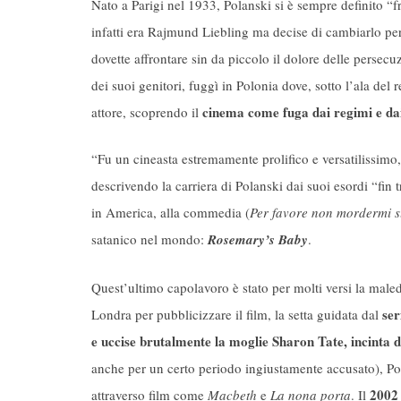
Nato a Parigi nel 1933, Polanski si è sempre definito “
infatti era Rajmund Liebling ma decise di cambiarlo per 
dovette affrontare sin da piccolo il dolore delle persecu
dei suoi genitori, fuggì in Polonia dove, sotto l’ala del 
cinema come fuga dai regimi e da
attore, scoprendo il
“Fu un cineasta estremamente prolifico e versatilissimo
descrivendo la carriera di Polanski dai suoi esordi “fin t
in America, alla commedia (
Per favore non mordermi 
satanico nel mondo:
Rosemary’s Baby
.
Quest’ultimo capolavoro è stato per molti versi la male
ser
Londra per pubblicizzare il film, la setta guidata dal
e uccise brutalmente la moglie Sharon Tate, incinta d
anche per un certo periodo ingiustamente accusato), Pol
2002
attraverso film come
Macbeth
e
La nona porta
. Il