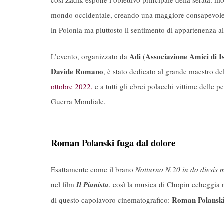
così Zadik espone l’obiettivo principale della serata: m
mondo occidentale, creando una maggiore consapevolezz
in Polonia ma piuttosto il sentimento di appartenenza all
Adi
Associazione Amici di I
L’evento, organizzato da
(
Davide Romano
, è stato dedicato al grande maestro d
ottobre 2022,
e a tutti gli ebrei polacchi vittime delle 
Guerra Mondiale.
Roman Polanski fuga dal dolore
Esattamente come il brano
Notturno N.20 in do diesis 
nel film
Il Pianista
, così la musica di Chopin echeggia n
Roman Polansk
di questo capolavoro cinematografico: