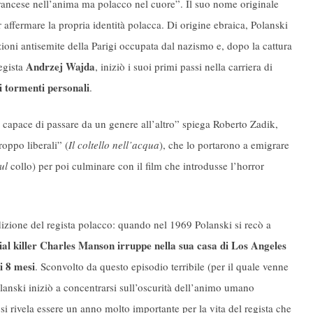
francese nell’anima ma polacco nel cuore”. Il suo nome originale
affermare la propria identità polacca. Di origine ebraica, Polanski
zioni antisemite della Parigi occupata dal nazismo e, dopo la cattura
Andrzej Wajda
regista
, iniziò i suoi primi passi nella carriera di
i tormenti personali
.
, capace di passare da un genere all’altro” spiega Roberto Zadik,
roppo liberali” (
Il coltello nell’acqua
), che lo portarono a emigrare
sul
collo) per poi culminare con il film che introdusse l’horror
dizione del regista polacco: quando nel 1969 Polanski si recò a
ial killer Charles Manson irruppe nella sua casa di Los Angeles
i 8 mesi
. Sconvolto da questo episodio terribile (per il quale venne
anski iniziò a concentrarsi sull’oscurità dell’animo umano
si rivela essere un anno molto importante per la vita del regista che