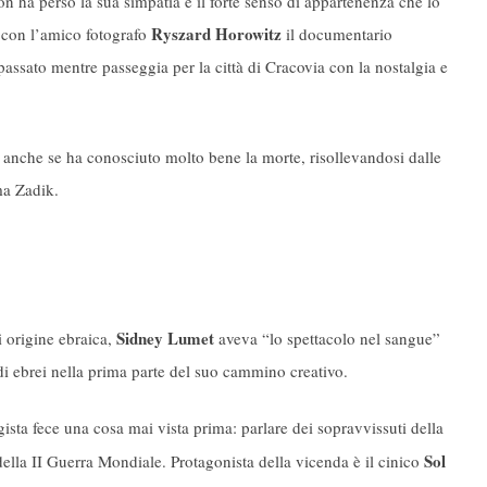
on ha perso la sua simpatia e il forte senso di appartenenza che lo
Ryszard Horowitz
o con l’amico fotografo
il documentario
passato mentre passeggia per la città di Cracovia con la nostalgia e
 anche se ha conosciuto molto bene la morte, risollevandosi dalle
ma Zadik.
Sidney Lumet
i origine ebraica,
aveva “lo spettacolo nel sangue”
di ebrei nella prima parte del suo cammino creativo.
egista fece una cosa mai vista prima: parlare dei sopravvissuti della
Sol
della II Guerra Mondiale. Protagonista della vicenda è il cinico