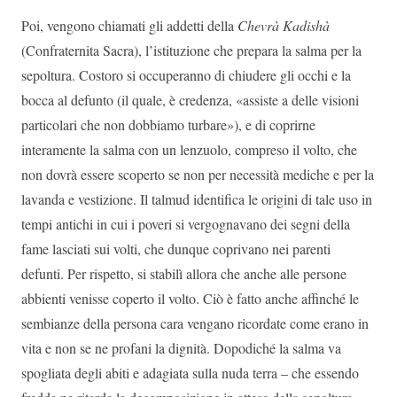
Poi, vengono chiamati gli addetti della
Chevrà Kadishà
(Confraternita Sacra), l’istituzione che prepara la salma per la
sepoltura. Costoro si occuperanno di chiudere gli occhi e la
bocca al defunto (il quale, è credenza, «assiste a delle visioni
particolari che non dobbiamo turbare»), e di coprirne
interamente la salma con un lenzuolo, compreso il volto, che
non dovrà essere scoperto se non per necessità mediche e per la
lavanda e vestizione. Il talmud identifica le origini di tale uso in
tempi antichi in cui i poveri si vergognavano dei segni della
fame lasciati sui volti, che dunque coprivano nei parenti
defunti. Per rispetto, si stabilì allora che anche alle persone
abbienti venisse coperto il volto. Ciò è fatto anche affinché le
sembianze della persona cara vengano ricordate come erano in
vita e non se ne profani la dignità. Dopodiché la salma va
spogliata degli abiti e adagiata sulla nuda terra – che essendo