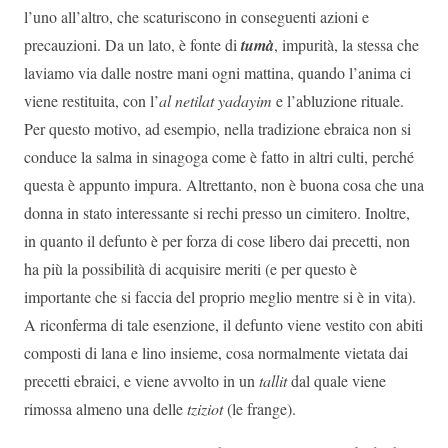
l’uno all’altro, che scaturiscono in conseguenti azioni e
precauzioni. Da un lato, è fonte di
tumà
, impurità, la stessa che
laviamo via dalle nostre mani ogni mattina, quando l’anima ci
viene restituita, con l’
al netilat yadayim
e l’abluzione rituale.
Per questo motivo, ad esempio, nella tradizione ebraica non si
conduce la salma in sinagoga come è fatto in altri culti, perché
questa è appunto impura. Altrettanto, non è buona cosa che una
donna in stato interessante si rechi presso un cimitero. Inoltre,
in quanto il defunto è per forza di cose libero dai precetti, non
ha più la possibilità di acquisire meriti (e per questo è
importante che si faccia del proprio meglio mentre si è in vita).
A riconferma di tale esenzione, il defunto viene vestito con abiti
composti di lana e lino insieme, cosa normalmente vietata dai
precetti ebraici, e viene avvolto in un
tallit
dal quale viene
rimossa almeno una delle
tziziot
(le frange).