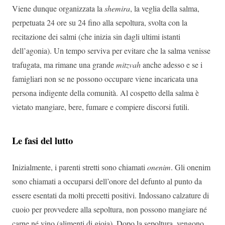
Viene dunque organizzata la
shemira
, la veglia della salma,
perpetuata 24 ore su 24 fino alla sepoltura, svolta con la
recitazione dei salmi (che inizia sin dagli ultimi istanti
dell’agonia). Un tempo serviva per evitare che la salma venisse
trafugata, ma rimane una grande
mitzvah
anche adesso e se i
famigliari non se ne possono occupare viene incaricata una
persona indigente della comunità. Al cospetto della salma è
vietato mangiare, bere, fumare e compiere discorsi futili.
Le fasi del lutto
Inizialmente, i parenti stretti sono chiamati
onenim
. Gli onenim
sono chiamati a occuparsi dell’onore del defunto al punto da
essere esentati da molti precetti positivi. Indossano calzature di
cuoio per provvedere alla sepoltura, non possono mangiare né
carne né vino (alimenti di gioia). Dopo la sepoltura, vengono