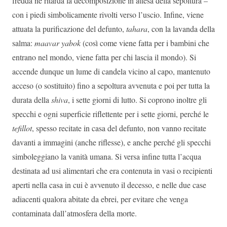
fredda ne ritarda la decomposizione in attesa della sepoltura –
con i piedi simbolicamente rivolti verso l’uscio. Infine, viene
attuata la purificazione del defunto,
tahara
, con la lavanda della
salma:
maavar yabok
(così come viene fatta per i bambini che
entrano nel mondo, viene fatta per chi lascia il mondo). Si
accende dunque un lume di candela vicino al capo, mantenuto
acceso (o sostituito) fino a sepoltura avvenuta e poi per tutta la
durata della
shiva
, i sette giorni di lutto. Si coprono inoltre gli
specchi e ogni superficie riflettente per i sette giorni, perché le
tefillot
, spesso recitate in casa del defunto, non vanno recitate
davanti a immagini (anche riflesse), e anche perché gli specchi
simboleggiano la vanità umana. Si versa infine tutta l’acqua
destinata ad usi alimentari che era contenuta in vasi o recipienti
aperti nella casa in cui è avvenuto il decesso, e nelle due case
adiacenti qualora abitate da ebrei, per evitare che venga
contaminata dall’atmosfera della morte.