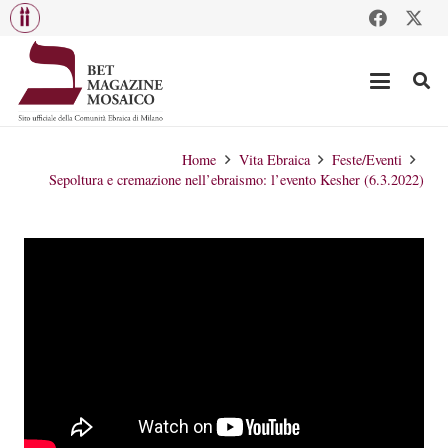
Home
Vita Ebraica
Feste/Eventi
Sepoltura e cremazione nell’ebraismo: l’evento Kesher (6.3.2022)