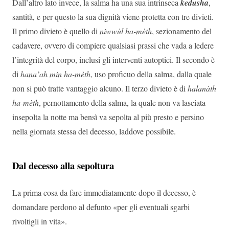
Dall’altro lato invece, la salma ha una sua intrinseca
kedusha
,
santità, e per questo la sua dignità viene protetta con tre divieti.
Il primo divieto è quello di
niwwùl ha-mèth
, sezionamento del
cadavere, ovvero di compiere qualsiasi prassi che vada a ledere
l’integrità del corpo, inclusi gli interventi autoptici. Il secondo è
di
hana’ah min
ha-mèth
, uso proficuo della salma, dalla quale
non si può tratte vantaggio alcuno. Il terzo divieto è di
halanàth
ha-mèth
, pernottamento della salma, la quale non va lasciata
insepolta la notte ma bensì va sepolta al più presto e persino
nella giornata stessa del decesso, laddove possibile.
Dal decesso alla sepoltura
La prima cosa da fare immediatamente dopo il decesso, è
domandare perdono al defunto «per gli eventuali sgarbi
rivoltigli in vita».