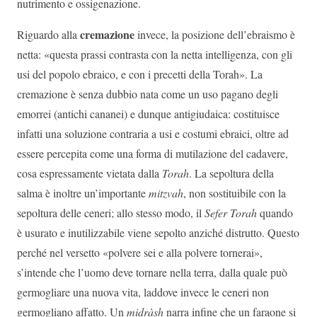
nutrimento e ossigenazione.
cremazione
Riguardo alla
invece, la posizione dell’ebraismo è
netta: «questa prassi contrasta con la netta intelligenza, con gli
usi del popolo ebraico, e con i precetti della Torah». La
cremazione è senza dubbio nata come un uso pagano degli
emorrei (antichi cananei) e dunque antigiudaica: costituisce
infatti una soluzione contraria a usi e costumi ebraici, oltre ad
essere percepita come una forma di mutilazione del cadavere,
cosa espressamente vietata dalla
Torah
. La sepoltura della
salma è inoltre un’importante
mitzvah
, non sostituibile con la
sepoltura delle ceneri; allo stesso modo, il
Sefer Torah
quando
è usurato e inutilizzabile viene sepolto anziché distrutto. Questo
perché nel versetto «polvere sei e alla polvere tornerai»,
s’intende che l’uomo deve tornare nella terra, dalla quale può
germogliare una nuova vita, laddove invece le ceneri non
germogliano affatto. Un
midràsh
narra infine che un faraone si