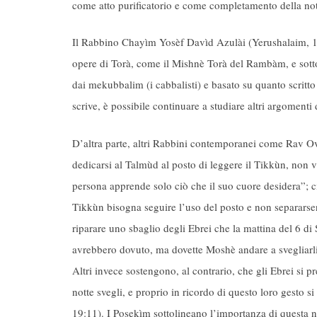
come atto purificatorio e come completamento della nott
Il Rabbino Chayìm Yosèf Davìd Azulài (Yerushalaim, 172
opere di Torà, come il Mishnè Torà del Rambàm, e sottol
dai mekubbalim (i cabbalisti) e basato su quanto scritto
scrive, è possibile continuare a studiare altri argomenti 
D’altra parte, altri Rabbini contemporanei come Rav Ova
dedicarsi al Talmùd al posto di leggere il Tikkùn, non
persona apprende solo ciò che il suo cuore desidera”; ciò
Tikkùn bisogna seguire l’uso del posto e non separarsen
riparare uno sbaglio degli Ebrei che la mattina del 6 di
avrebbero dovuto, ma dovette Moshè andare a svegliar
Altri invece sostengono, al contrario, che gli Ebrei si p
notte svegli, e proprio in ricordo di questo loro gesto 
19:11). I Posekìm sottolineano l’importanza di questa n