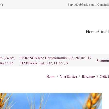
N)
Servizi
Job
Parla con il Consigl
Home
Attual
to (24 Av)
PARASHÀ Reè Deuteronomio 11°, 26-16°, 17
Si annu
ita 21.26
HAFTARÀ Isaia 54°, 11-55°, 5
Home
Vita Ebraica
Ebraismo
Nella 