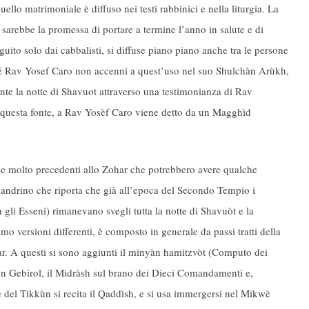
uello matrimoniale è diffuso nei testi rabbinici e nella liturgia. La
sarebbe la promessa di portare a termine l’anno in salute e di
guito solo dai cabbalisti, si diffuse piano piano anche tra le persone
enché Rav Yosef Caro non accenni a quest’uso nel suo Shulchàn Arùkh,
ante la notte di Shavuot attraverso una testimonianza di Rav
questa fonte, a Rav Yosèf Caro viene detto da un Magghìd
nze molto precedenti allo Zohar che potrebbero avere qualche
sandrino che riporta che già all’epoca del Secondo Tempio i
 gli Esseni) rimanevano svegli tutta la notte di Shavuòt e la
mo versioni differenti, è composto in generale da passi tratti della
har. A questi si sono aggiunti il minyàn hamitzvòt (Computo dei
n Gebirol, il Midràsh sul brano dei Dieci Comandamenti e,
e del Tikkùn si recita il Qaddìsh, e si usa immergersi nel Mikwè