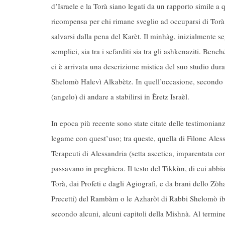
d’Israele e la Torà siano legati da un rapporto simile a q
ricompensa per chi rimane sveglio ad occuparsi di Torà 
salvarsi dalla pena del Karèt. Il minhàg, inizialmente se
semplici, sia tra i sefarditi sia tra gli ashkenaziti. B
ci è arrivata una descrizione mistica del suo studio dur
Shelomò Halevì Alkabètz. In quell’occasione, secondo 
(angelo) di andare a stabilirsi in Èretz Israèl.
In epoca più recente sono state citate delle testimonia
legame con quest’uso; tra queste, quella di Filone Ales
Terapeuti di Alessandria (setta ascetica, imparentata con
passavano in preghiera. Il testo del Tikkùn, di cui abbia
Torà, dai Profeti e dagli Agiografi, e da brani dello Zò
Precetti) del Rambàm o le Azharòt di Rabbi Shelomò ib
secondo alcuni, alcuni capitoli della Mishnà. Al termin