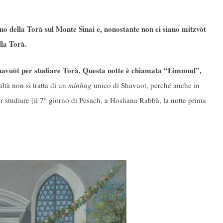
no della Torà sul Monte Sinai e, nonostante non ci siano mitzvòt
lla Torà.
 Shavuòt per studiare Torà. Questa notte è chiamata “Limmud”,
ealtà non si tratta di un
minhag
unico di Shavuot, perché anche in
per studiare (il 7° giorno di Pesach, a Hoshana Rabbà, la notte prima