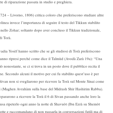
e di riparazione passata in studio e preghiera.
4 – Livorno, 1806) critica coloro che preferiscono studiare altre
inea invece l’importanza di seguire il testo del Tikkun stabilito
 nello Zohar; soltanto dopo aver concluso il Tikkun tradizionale,
di Torà.
dia Yosèf hanno scritto che se gli studiosi di Torà preferiscono
 vanno ripresi perché come dice il Talmùd (Avodà Zarà 19a): “Una
 nonostante, se ci si trova in un posto dove il pubblico recita il
e. Secondo alcuni il motivo per cui fu stabilito quest’uso è per
 Sivan non si svegliarono per ricevere la Torà sul Monte Sinai come
li (Maghen Avrahàm sulla base del Midrash Shir Hashirim Rabba).
repararono a ricevere la Torà il 6 di Sivan passando anche loro la
si usa ripeterlo ogni anno la notte di Shavuòt (Ibn Ezrà su Shemòt
otte e raccomandano di non passarla in conversazioni futili ma di