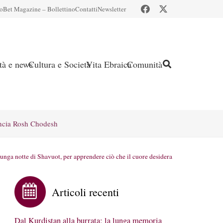
io
Bet Magazine – Bollettino
Contatti
Newsletter
ità e news
Cultura e Società
Vita Ebraica
Comunità
ncia Rosh Chodesh
lunga notte di Shavuot, per apprendere ciò che il cuore desidera
Articoli recenti
Dal Kurdistan alla burrata: la lunga memoria