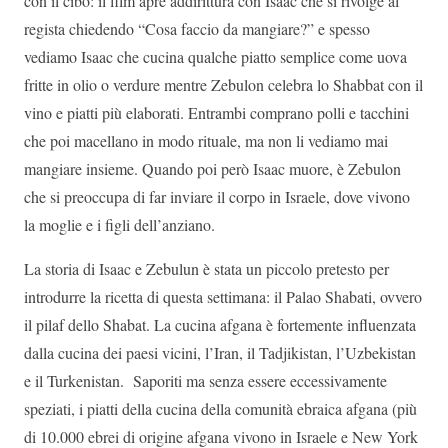
con il cibo: il film apre addirittura con Isaac che si rivolge al
regista chiedendo “Cosa faccio da mangiare?” e spesso
vediamo Isaac che cucina qualche piatto semplice come uova
fritte in olio o verdure mentre Zebulon celebra lo Shabbat con il
vino e piatti più elaborati. Entrambi comprano polli e tacchini
che poi macellano in modo rituale, ma non li vediamo mai
mangiare insieme. Quando poi però Isaac muore, è Zebulon
che si preoccupa di far inviare il corpo in Israele, dove vivono
la moglie e i figli dell’anziano.
La storia di Isaac e Zebulun è stata un piccolo pretesto per
introdurre la ricetta di questa settimana: il Palao Shabati, ovvero
il pilaf dello Shabat. La cucina afgana è fortemente influenzata
dalla cucina dei paesi vicini, l’Iran, il Tadjikistan, l’Uzbekistan
e il Turkenistan. Saporiti ma senza essere eccessivamente
speziati, i piatti della cucina della comunità ebraica afgana (più
di 10.000 ebrei di origine afgana vivono in Israele e New York