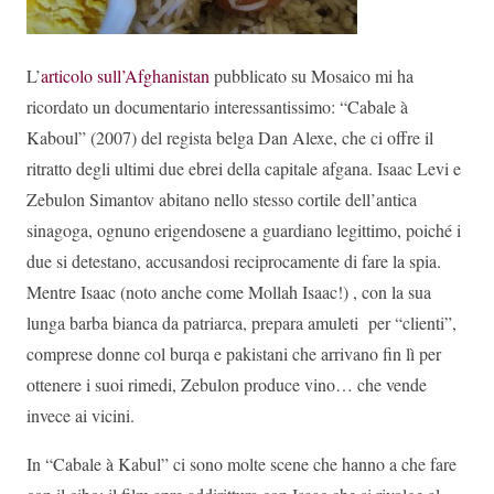
L’
articolo sull’Afghanistan
pubblicato su Mosaico mi ha
ricordato un documentario interessantissimo: “Cabale à
Kaboul” (2007) del regista belga Dan Alexe, che ci offre il
ritratto degli ultimi due ebrei della capitale afgana. Isaac Levi e
Zebulon Simantov abitano nello stesso cortile dell’antica
sinagoga, ognuno erigendosene a guardiano legittimo, poiché i
due si detestano, accusandosi reciprocamente di fare la spia.
Mentre Isaac (noto anche come Mollah Isaac!) , con la sua
lunga barba bianca da patriarca, prepara amuleti per “clienti”,
comprese donne col burqa e pakistani che arrivano fin lì per
ottenere i suoi rimedi, Zebulon produce vino… che vende
invece ai vicini.
In “Cabale à Kabul” ci sono molte scene che hanno a che fare