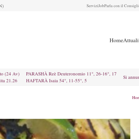
N)
Servizi
Job
Parla con il Consigl
Home
Attual
to (24 Av)
PARASHÀ Reè Deuteronomio 11°, 26-16°, 17
Si annu
ita 21.26
HAFTARÀ Isaia 54°, 11-55°, 5
Ho