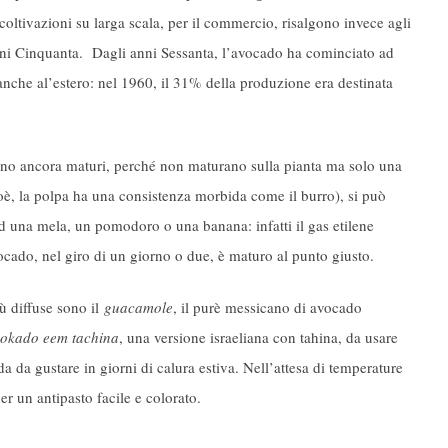
 coltivazioni su larga scala, per il commercio, risalgono invece agli
ni Cinquanta. Dagli anni Sessanta, l’avocado ha cominciato ad
nche al’estero: nel 1960, il 31% della produzione era destinata
no ancora maturi, perché non maturano sulla pianta ma solo una
ioè, la polpa ha una consistenza morbida come il burro), si può
d una mela, un pomodoro o una banana: infatti il gas etilene
vocado, nel giro di un giorno o due, è maturo al punto giusto.
ù diffuse sono il
guacamole
, il purè messicano di avocado
okado eem tachina
, una versione israeliana con tahina, da usare
 da gustare in giorni di calura estiva. Nell’attesa di temperature
per un antipasto facile e colorato.