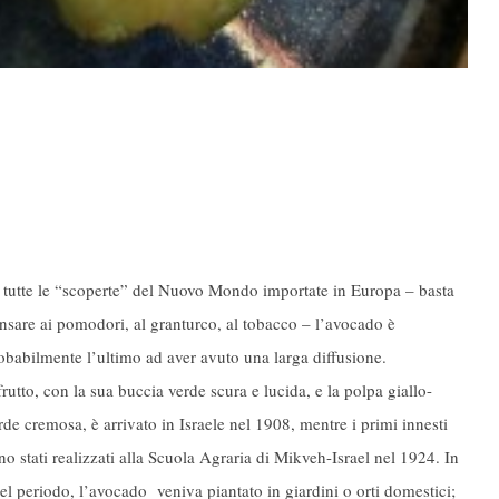
 tutte le “scoperte” del Nuovo Mondo importate in Europa – basta
nsare ai pomodori, al granturco, al tobacco – l’avocado è
obabilmente l’ultimo ad aver avuto una larga diffusione.
 frutto, con la sua buccia verde scura e lucida, e la polpa giallo-
rde cremosa, è arrivato in Israele nel 1908, mentre i primi innesti
no stati realizzati alla Scuola Agraria di Mikveh-Israel nel 1924. In
el periodo, l’avocado veniva piantato in giardini o orti domestici;