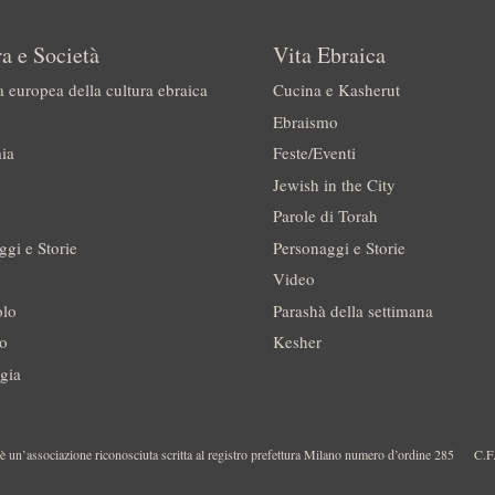
a e Società
Vita Ebraica
a europea della cultura ebraica
Cucina e Kasherut
Ebraismo
ia
Feste/Eventi
Jewish in the City
Parole di Torah
ggi e Storie
Personaggi e Storie
Video
olo
Parashà della settimana
no
Kesher
gia
 un’associazione riconosciuta scritta al registro prefettura Milano numero d’ordine 285
C.F