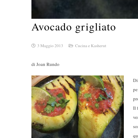
Avocado grigliato
3 Maggio 2013
Cucina e Kasherut
di Joan Rundo
Di
pe
pr
Il
ve
so
qu