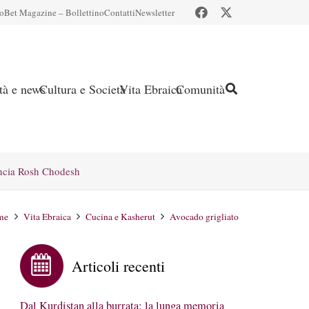
io
Bet Magazine – Bollettino
Contatti
Newsletter
ità e news
Cultura e Società
Vita Ebraica
Comunità
ncia Rosh Chodesh
me
Vita Ebraica
Cucina e Kasherut
Avocado grigliato
Articoli recenti
Dal Kurdistan alla burrata: la lunga memoria