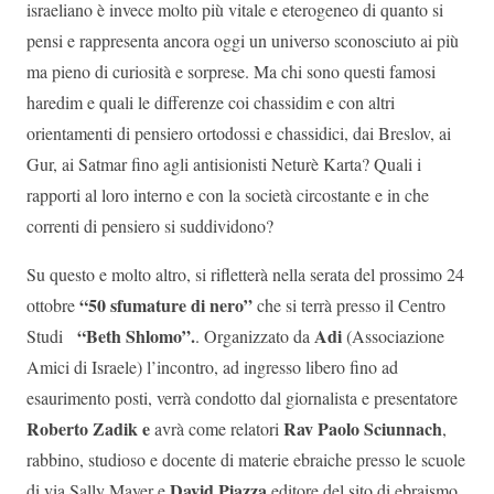
israeliano è invece molto più vitale e eterogeneo di quanto si
pensi e rappresenta ancora oggi un universo sconosciuto ai più
ma pieno di curiosità e sorprese. Ma chi sono questi famosi
haredim e quali le differenze coi chassidim e con altri
orientamenti di pensiero ortodossi e chassidici, dai Breslov, ai
Gur, ai Satmar fino agli antisionisti Neturè Karta? Quali i
rapporti al loro interno e con la società circostante e in che
correnti di pensiero si suddividono?
Su questo e molto altro, si rifletterà nella serata del prossimo 24
“50 sfumature di nero”
ottobre
che si terrà presso il Centro
“Beth Shlomo”.
Adi
Studi
. Organizzato da
(Associazione
Amici di Israele) l’incontro, ad ingresso libero fino ad
esaurimento posti, verrà condotto dal giornalista e presentatore
Roberto Zadik e
Rav Paolo Sciunnach
avrà come relatori
,
rabbino, studioso e docente di materie ebraiche presso le scuole
David Piazza
di via Sally Mayer e
editore del sito di ebraismo