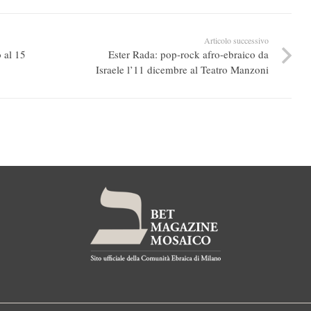
Articolo successivo
o al 15
Ester Rada: pop-rock afro-ebraico da
Israele l’11 dicembre al Teatro Manzoni