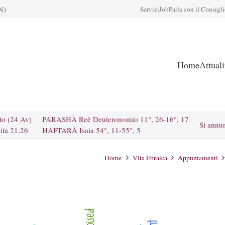
N)
Servizi
Job
Parla con il Consigl
Home
Attual
to (24 Av)
PARASHÀ Reè Deuteronomio 11°, 26-16°, 17
Si annu
ita 21.26
HAFTARÀ Isaia 54°, 11-55°, 5
Home
Vita Ebraica
Appuntamenti