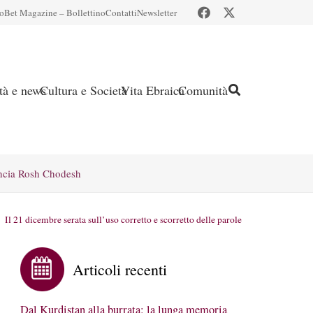
io
Bet Magazine – Bollettino
Contatti
Newsletter
ità e news
Cultura e Società
Vita Ebraica
Comunità
ncia Rosh Chodesh
Il 21 dicembre serata sull’uso corretto e scorretto delle parole
Articoli recenti
Dal Kurdistan alla burrata: la lunga memoria