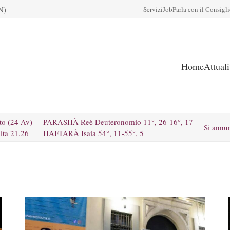
N)
Servizi
Job
Parla con il Consigl
Home
Attual
to (24 Av)
PARASHÀ Reè Deuteronomio 11°, 26-16°, 17
Si annu
ita 21.26
HAFTARÀ Isaia 54°, 11-55°, 5