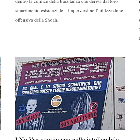
dentro la cornice della tracotanza che deriva dal loro
smarrimento esistenziale – imperversi nell’utilizzazione
offensiva della Shoah.
I No-Vax continuano nella intollerabile