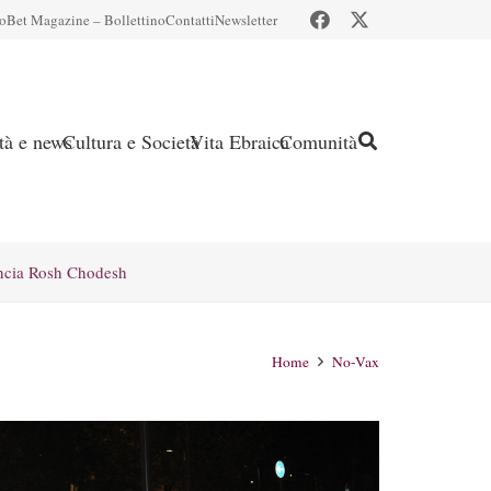
io
Bet Magazine – Bollettino
Contatti
Newsletter
ità e news
Cultura e Società
Vita Ebraica
Comunità
ncia Rosh Chodesh
Home
No-Vax