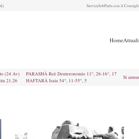
N)
Servizi
Job
Parla con il Consigl
Home
Attual
to (24 Av)
PARASHÀ Reè Deuteronomio 11°, 26-16°, 17
Si annu
ita 21.26
HAFTARÀ Isaia 54°, 11-55°, 5