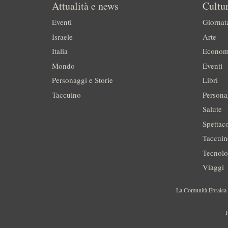
Attualità e news
Cultur
Eventi
Giornat
Israele
Arte
Italia
Econom
Mondo
Eventi
Personaggi e Storie
Libri
Taccuino
Persona
Salute
Spettac
Taccui
Tecnolo
Viaggi
La Comunità Ebraica è
P