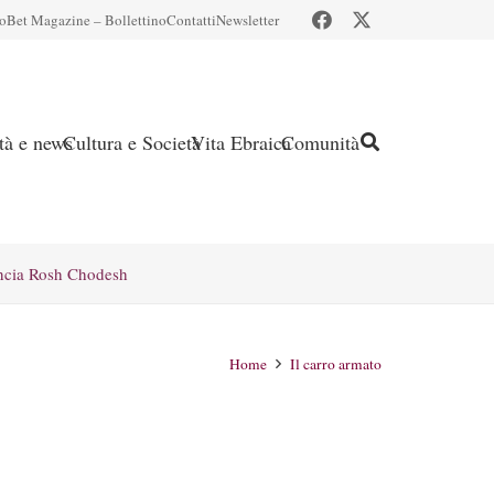
io
Bet Magazine – Bollettino
Contatti
Newsletter
ità e news
Cultura e Società
Vita Ebraica
Comunità
ncia Rosh Chodesh
Home
Il carro armato