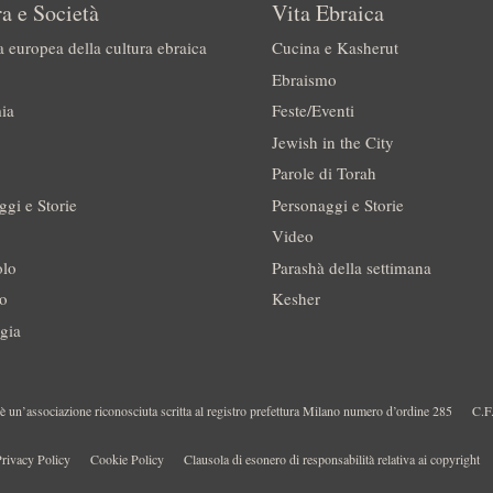
a e Società
Vita Ebraica
a europea della cultura ebraica
Cucina e Kasherut
Ebraismo
ia
Feste/Eventi
Jewish in the City
Parole di Torah
ggi e Storie
Personaggi e Storie
Video
olo
Parashà della settimana
no
Kesher
gia
 un’associazione riconosciuta scritta al registro prefettura Milano numero d’ordine 285
C.F
rivacy Policy
Cookie Policy
Clausola di esonero di responsabilità relativa ai copyright