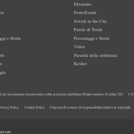
Ebraismo
ia
Feste/Eventi
Jewish in the City
Parole di Torah
ggi e Storie
Personaggi e Storie
Video
olo
Parashà della settimana
no
Kesher
gia
 un’associazione riconosciuta scritta al registro prefettura Milano numero d’ordine 285
C.F
rivacy Policy
Cookie Policy
Clausola di esonero di responsabilità relativa ai copyright
servati.