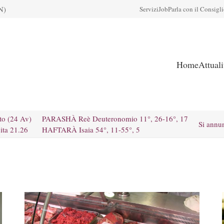
N)
Servizi
Job
Parla con il Consigl
Home
Attual
to (24 Av)
PARASHÀ Reè Deuteronomio 11°, 26-16°, 17
Si annu
ita 21.26
HAFTARÀ Isaia 54°, 11-55°, 5