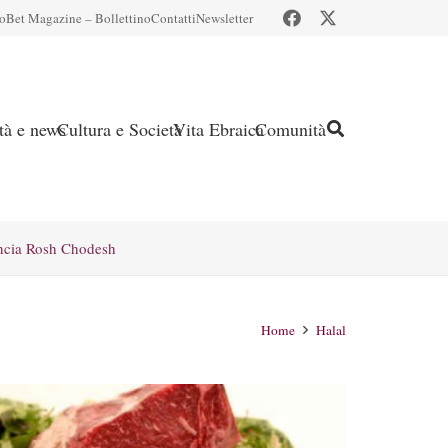
io
Bet Magazine – Bollettino
Contatti
Newsletter
ità e news
Cultura e Società
Vita Ebraica
Comunità
ncia Rosh Chodesh
Home
Halal