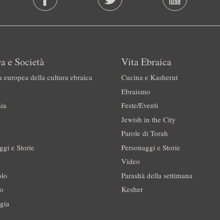
a e Società
Vita Ebraica
a europea della cultura ebraica
Cucina e Kasherut
Ebraismo
ia
Feste/Eventi
Jewish in the City
Parole di Torah
ggi e Storie
Personaggi e Storie
Video
olo
Parashà della settimana
no
Kesher
gia