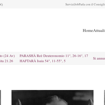
N)
Servizi
Job
Parla con il Consigl
Home
Attual
to (24 Av)
PARASHÀ Reè Deuteronomio 11°, 26-16°, 17
Si annu
ita 21.26
HAFTARÀ Isaia 54°, 11-55°, 5