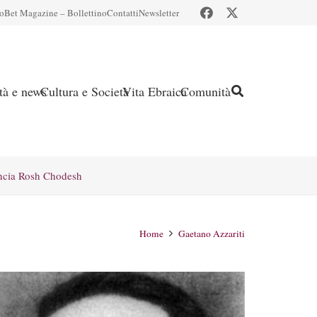
io
Bet Magazine – Bollettino
Contatti
Newsletter
ità e news
Cultura e Società
Vita Ebraica
Comunità
ncia Rosh Chodesh
Home
Gaetano Azzariti