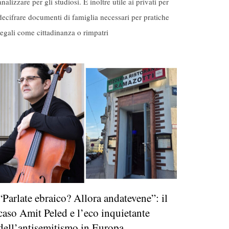
analizzare per gli studiosi. È inoltre utile ai privati per
decifrare documenti di famiglia necessari per pratiche
legali come cittadinanza o rimpatri
“Parlate ebraico? Allora andatevene”: il
caso Amit Peled e l’eco inquietante
dell’antisemitismo in Europa