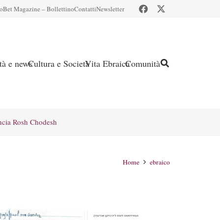
io
Bet Magazine – Bollettino
Contatti
Newsletter
ità e news
Cultura e Società
Vita Ebraica
Comunità
ncia Rosh Chodesh
Home
ebraico