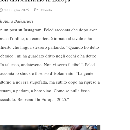
28 Luglio 2025
Mondo
di Anna Balestrieri
In un post su Instagram, Peled racconta che dopo aver
preso l’ordine, un cameriere è tornato al tavolo e ha
chiesto che lingua stessero parlando. “Quando ho detto
‘ebraico’, mi ha guardato dritto negli occhi e ha detto:
‘In tal caso, andatevene. Non vi servo il cibo’”. Peled
racconta lo shock e il senso d’isolamento. “La gente
attorno a noi era stupefatta, ma subito dopo ha ripreso a
cenare, a parlare, a bere vino. Come se nulla fosse
accaduto. Benvenuti in Europa, 2025.”