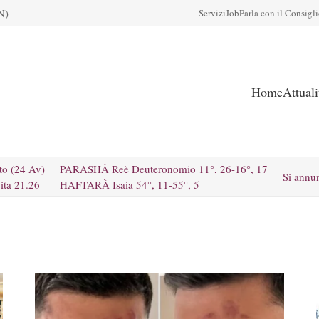
N)
Servizi
Job
Parla con il Consigl
Home
Attual
to (24 Av)
PARASHÀ Reè Deuteronomio 11°, 26-16°, 17
Si annu
ita 21.26
HAFTARÀ Isaia 54°, 11-55°, 5