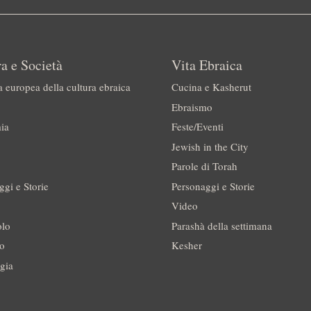
a e Società
Vita Ebraica
a europea della cultura ebraica
Cucina e Kasherut
Ebraismo
ia
Feste/Eventi
Jewish in the City
Parole di Torah
ggi e Storie
Personaggi e Storie
Video
olo
Parashà della settimana
no
Kesher
gia