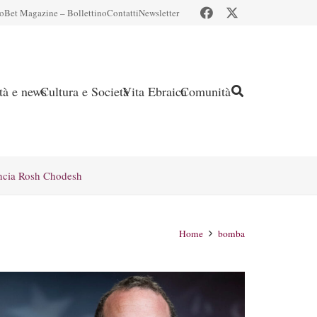
io
Bet Magazine – Bollettino
Contatti
Newsletter
ità e news
Cultura e Società
Vita Ebraica
Comunità
ncia Rosh Chodesh
Home
bomba