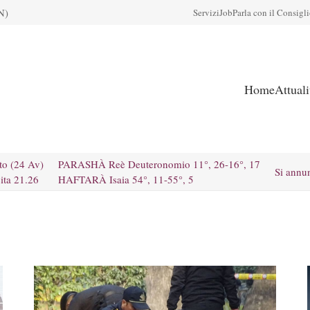
N)
Servizi
Job
Parla con il Consigl
Home
Attual
to (24 Av)
PARASHÀ Reè Deuteronomio 11°, 26-16°, 17
Si annu
ita 21.26
HAFTARÀ Isaia 54°, 11-55°, 5