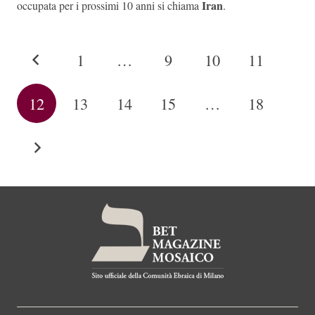
Iran
occupata per i prossimi 10 anni si chiama
.
1
…
9
10
11
12
13
14
15
…
18