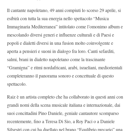
Il cantante napoletano, 49 anni compiuti lo scorso 29 aprile, si
esibirà con tutta la sua energia nello spettacolo “Musica
Immaginaria Mediterranea” intitolato come l’omonimo album e
mescolando diversi generi e influenze culturali e di Paesi e
popoli e dialetti diversi in una fusion molto coinvolgente e
aperta a pensieri e suoni in dialogo fra loro. Canti sefarditi,
salmi, brani in dialetto napoletano come la trascinante
“Gramigna” e ritmi nordafricani, arabi, israeliani, mediorientali
completeranno il panorama sonoro e concettuale di questo
spettacolo.
Raiz è un artista completo che ha collaborato in questi anni con
grandi nomi della scena musicale italiana e internazionale, dai
suoi concittadini Pino Daniele, geniale cantautore scomparso
recentemente, fino a Teresa Di Sio, a Roy Paci o a Daniele
Silvestri con cui ha duellato nel brano “Equlibrio precario” una