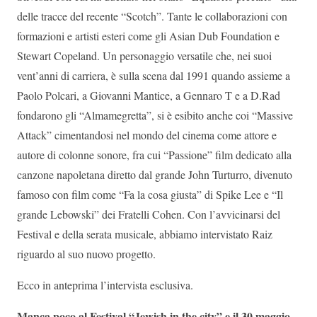
delle tracce del recente “Scotch”. Tante le collaborazioni con
formazioni e artisti esteri come gli Asian Dub Foundation e
Stewart Copeland. Un personaggio versatile che, nei suoi
vent’anni di carriera, è sulla scena dal 1991 quando assieme a
Paolo Polcari, a Giovanni Mantice, a Gennaro T e a D.Rad
fondarono gli “Almamegretta”, si è esibito anche coi “Massive
Attack” cimentandosi nel mondo del cinema come attore e
autore di colonne sonore, fra cui “Passione” film dedicato alla
canzone napoletana diretto dal grande John Turturro, divenuto
famoso con film come “Fa la cosa giusta” di Spike Lee e “Il
grande Lebowski” dei Fratelli Cohen. Con l’avvicinarsi del
Festival e della serata musicale, abbiamo intervistato Raiz
riguardo al suo nuovo progetto.
Ecco in anteprima l’intervista esclusiva.
Manca poco al Festival “Jewish in the city” e il 30 maggio