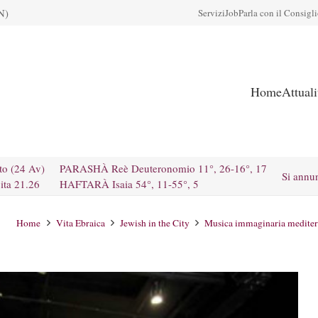
N)
Servizi
Job
Parla con il Consigl
Home
Attual
to (24 Av)
PARASHÀ Reè Deuteronomio 11°, 26-16°, 17
Si annu
ita 21.26
HAFTARÀ Isaia 54°, 11-55°, 5
Home
Vita Ebraica
Jewish in the City
Musica immaginaria mediterra