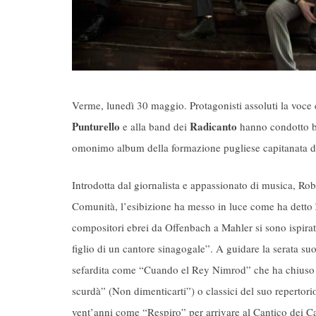
Verme, lunedì 30 maggio. Protagonisti assoluti la voce 
Punturello
Radicanto
e alla band dei
hanno condotto br
omonimo album della formazione pugliese capitanata da
Introdotta dal giornalista e appassionato di musica, Rob
Comunità, l’esibizione ha messo in luce come ha detto Z
compositori ebrei da Offenbach a Mahler si sono ispirat
figlio di un cantore sinagogale”. A guidare la serata s
sefardita come “Cuando el Rey Nimrod” che ha chiuso 
scurdà” (Non dimenticarti”) o classici del suo repertor
vent’anni come “Respiro” per arrivare al Cantico dei Ca