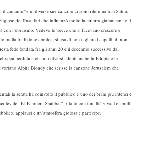
l cantante “e in diverse sue canzoni ci sono riferimenti ai Salmi.
ligioso dei Rastafari che influenzò molto la cultura giamaicana e il
ità con l’ebraismo. Vedevo le trecce che si facevano crescere e
, nella tradizione ebraica, si usa di non tagliare i capelli, di non
uesta fede fondata fra gli anni 20 e il decennio successivo dal
braica perduta e ci sono diversi adepti anche in Etiopia e in
nte ivoriano Alpha Blondy che scrisse la canzone Jerusalem che
tali la serata ha coinvolto il pubblico e uno dei brani più intensi è
 medievale “Ki Eshmera Shabbat” rifatto con tonalità vivaci e simili
bblico, applausi e un’atmosfera gioiosa e partecipe.