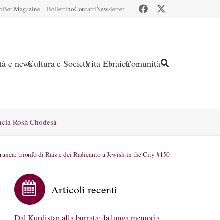
io
Bet Magazine – Bollettino
Contatti
Newsletter
ità e news
Cultura e Società
Vita Ebraica
Comunità
ncia Rosh Chodesh
nea: trionfo di Raiz e dei Radicanto a Jewish in the City #150
Articoli recenti
Dal Kurdistan alla burrata: la lunga memoria