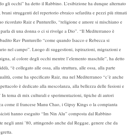
 gli occhi” ha detto il Rabbino. L’esibizione ha dunque alternato
, brani struggenti del repertorio ebraico sefardita e pezzi più ritmati
no ricordato Raiz e Punturello, “religione e amore si mischiano e
 parla di una donna o ci si rivolge a Dio”. “Il Mediterraneo è
ribadito Rav Punturello “come quando Isacco e Rebecca si
ario nel campo”. Luogo di suggestioni, ispirazioni, migrazioni e
uigna, al colore degli occhi mentre l’elemento maschile”, ha detto
dà, “è collegato alle ossa, alla struttura, alle ossa, alla parte
itualità, come ha specificato Raiz, ma nel Mediterraneo “c’è anche
pettacolo è dedicato alla mescolanza, alla bellezza delle fusioni e
 In tema di mix culturali e sperimentazioni, tipiche di autori
ica come il francese Manu Chao, i Gipsy Kings o la compianta
usicisti hanno eseguito “Im Nin Alu” composta dal Rabbino
te negli anni ’80, attingendo anche dal Reggae, genere che da
gretta.