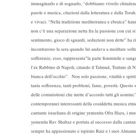
immaginarlo e di sognarlo, “dobbiamo viverlo chiudendo
parole e musica, citazioni dalla letteratura e dalla Torah
e vivaci. “Nella tradizione mediterranea e ebraica” han
non c’è una separazione netta fra la passione con cui si
sentimento, gioco di sguardi, seduzioni non dette” ha 
incontrarono la sera quando lui andava a meditare solit
sofferenze, esso, rappresenta”la parte femminile e sang
l’ex Rabbino di Napoli, citando il Talmud, Trattato di Nid
bianca dell’occhio”. Non solo passione, vitalità e spir
tanta sofferenza, tanti problemi, fame, povertà. Questo s
delle commistioni che mette d’accordo tutti gli uomini.”
contemporanei interessanti della cosiddetta musica etn
cantante israeliana di origine yemenita Ofra Haza, i m
yemenita Rav Shabaz e portata al successo dalla cantan
sempre ha appassionato e ispirato Raiz e i suoi Almame