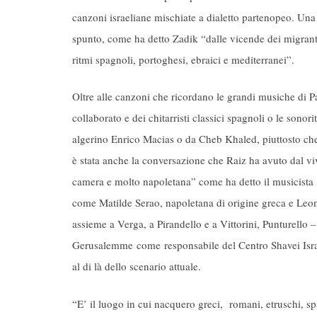
canzoni israeliane mischiate a dialetto partenopeo. Un
spunto, come ha detto Zadik “dalle vicende dei migranti
ritmi spagnoli, portoghesi, ebraici e mediterranei”.
Oltre alle canzoni che ricordano le grandi musiche di P
collaborato e dei chitarristi classici spagnoli o le sono
algerino Enrico Macias o da Cheb Khaled, piuttosto che 
è stata anche la conversazione che Raiz ha avuto dal v
camera e molto napoletana” come ha detto il musicista “
come Matilde Serao, napoletana di origine greca e Leonar
assieme a Verga, a Pirandello e a Vittorini, Punturello 
Gerusalemme come responsabile del Centro Shavei Israel
al di là dello scenario attuale.
“E’ il luogo in cui nacquero greci, romani, etruschi, spa