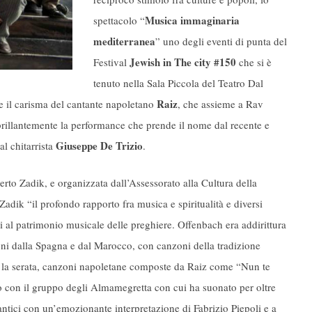
Musica immaginaria
spettacolo “
mediterranea
” uno degli eventi di punta del
Jewish in The city #150
Festival
che si è
tenuto nella Sala Piccola del Teatro Dal
Raiz
e il carisma del cantante napoletano
, che assieme a Rav
illantemente la performance che prende il nome dal recente e
Giuseppe De Trizio
l chitarrista
.
erto Zadik, e organizzata dall’Assessorato alla Cultura della
adik “il profondo rapporto fra musica e spiritualità e diversi
i al patrimonio musicale delle preghiere. Offenbach era addirittura
uoni dalla Spagna e dal Marocco, con canzoni della tradizione
la serata, canzoni napoletane composte da Raiz come “Nun te
io con il gruppo degli Almamegretta con cui ha suonato per oltre
ntici con un’emozionante interpretazione di Fabrizio Piepoli e a