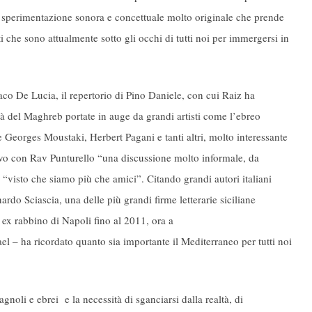
a sperimentazione sonora e concettuale molto originale che prende
 che sono attualmente sotto gli occhi di tutti noi per immergersi in
aco De Lucia, il repertorio di Pino Daniele, con cui Raiz ha
rità del Maghreb portate in auge da grandi artisti come l’ebreo
Georges Moustaki, Herbert Pagani e tanti altri, molto interessante
ivo con Rav Punturello “una discussione molto informale, da
visto che siamo più che amici”. Citando grandi autori italiani
do Sciascia, una delle più grandi firme letterarie siciliane
– ex rabbino di Napoli fino al 2011, ora a
 – ha ricordato quanto sia importante il Mediterraneo per tutti noi
gnoli e ebrei e la necessità di sganciarsi dalla realtà, di