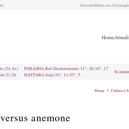
N)
Servizi
Job
Parla con il Consigl
Home
Attual
to (24 Av)
PARASHÀ Reè Deuteronomio 11°, 26-16°, 17
Si annu
ita 21.26
HAFTARÀ Isaia 54°, 11-55°, 5
Home
Cultura e S
o versus anemone