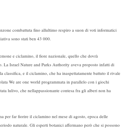
tenzone combattuta fino allultimo respiro a suon di voti informatici
iziativa sono stati ben 43 000.
nemone e ciclamino, il fiore nazionale, quello che dovrà
. La Israel Nature and Parks Authority aveva proposto infatti di
la classifica, e il ciclamino, che ha inaspettatamente battuto il rivale
itolata We are one world programmata in parallelo con i giochi
ata lulivo, che nellappassionante contesa fra gli alberi non ha
ema per far fiorire il ciclamino nel mese di agosto, epoca delle
periodo naturale. Gli esperti botanici affermano però che si possono