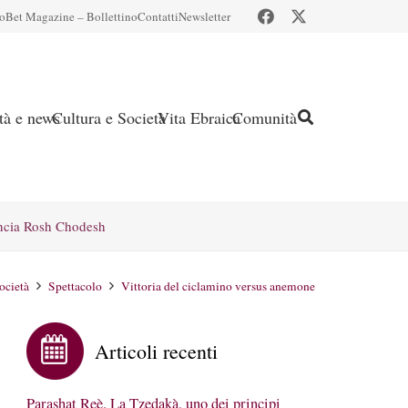
io
Bet Magazine – Bollettino
Contatti
Newsletter
ità e news
Cultura e Società
Vita Ebraica
Comunità
ncia Rosh Chodesh
ocietà
Spettacolo
Vittoria del ciclamino versus anemone
Articoli recenti
Parashat Reè. La Tzedakà, uno dei principi