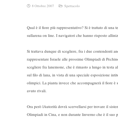
8 Ottobre 2007
Spettacolo
Qual è il fiore più rappresentativo? Si è trattato di una 
sullarena on line. I navigatori che hanno risposto allin
Si trattava dunque di scegliere, fra i due contendenti a
rappresentare Israele alle prossime Olimpiadi di Pechino
scegliere fra lanemone, che è rimasto a lungo in testa al
sul filo di lana, in vista di una speciale esposizione int
olimpici. La pianta invece che accompagnerà il fiore è st
avuto rivali.
Ora però lAutorità dovrà scervellarsi per trovare il sist
Olimpiadi in Cina, e non durante linverno che è il suo 