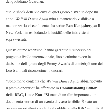
del quotidiano Guardian.
“Se lo shock della violenza di quel giorno è svanito dopo un
anno,
We Will Dance Again
mira a mantenerlo visibile e a
Ben Kenigsberg
memorizzarlo visceralmente” ha scritto
su Il
New York Times, lodando la lucidità delle interviste ai
sopravvissuti.
Queste ottime recensioni hanno garantito il successo del
progetto a livello internazionale, fino a culminare con la
decisione della giura degli Emmy Awards di conferirgli uno dei
loro 6 annuali riconoscimenti onorari.
“Sono molto contenta che
We Will Dance Again
abbia ricevuto
Commissioning Editor
il premio onorario” ha affermato la
della BBC, Lucie Kon
. “Si tratta di un film importante, un
documento storico di un evento davvero terribile. È stato un
onore e un privilegio portarlo al pubblico della BBC e di tutto il