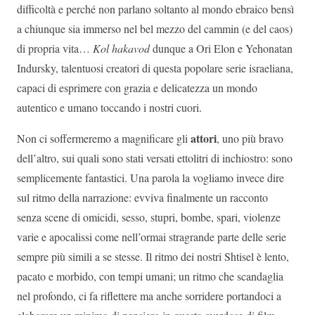
difficoltà e perché non parlano soltanto al mondo ebraico bensì
a chiunque sia immerso nel bel mezzo del cammin (e del caos)
di propria vita…
Kol hakavod
dunque a Ori Elon e Yehonatan
Indursky, talentuosi creatori di questa popolare serie israeliana,
capaci di esprimere con grazia e delicatezza un mondo
autentico e umano toccando i nostri cuori.
attori
Non ci soffermeremo a magnificare gli
, uno più bravo
dell’altro, sui quali sono stati versati ettolitri di inchiostro: sono
semplicemente fantastici. Una parola la vogliamo invece dire
sul ritmo della narrazione: evviva finalmente un racconto
senza scene di omicidi, sesso, stupri, bombe, spari, violenze
varie e apocalissi come nell’ormai stragrande parte delle serie
sempre più simili a se stesse. Il ritmo dei nostri Shtisel è lento,
pacato e morbido, con tempi umani; un ritmo che scandaglia
nel profondo, ci fa riflettere ma anche sorridere portandoci a