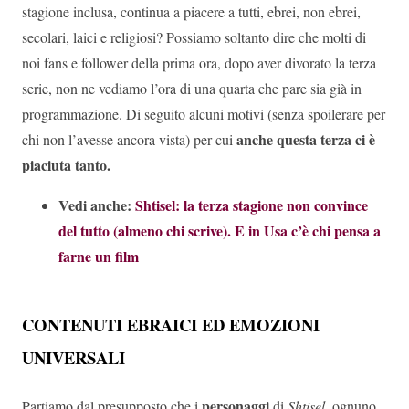
stagione inclusa, continua a piacere a tutti, ebrei, non ebrei,
secolari, laici e religiosi? Possiamo soltanto dire che molti di
noi fans e follower della prima ora, dopo aver divorato la terza
serie, non ne vediamo l’ora di una quarta che pare sia già in
programmazione. Di seguito alcuni motivi (senza spoilerare per
anche questa terza ci è
chi non l’avesse ancora vista) per cui
piaciuta tanto.
Vedi anche:
Shtisel: la terza stagione non convince
del tutto (almeno chi scrive). E in Usa c’è chi pensa a
farne un film
CONTENUTI EBRAICI ED EMOZIONI
UNIVERSALI
personaggi
Partiamo dal presupposto che i
di
Shtisel
, ognuno