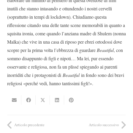
elaborare un minimo di pensiero in questa overdose di film
inutili che stanno intasando e ottundendo i nostri cervelli
(soprattutto in tempi di lockdown). Chiudiamo questa
riflessione citando una delle tante scene memorabili in quanto a
squisita ironia, come quando l’anziana madre di Shulem (nonna
Malka) che vive in una casa di riposo per ebrei ortodossi dove
scopre per la prima volta l’ebbrezza di guardare
Beautiful
, con
sommo disappunto di figli e nipoti… Ma lei, pur essendo
osservante e religiosa, non fa un plissé spiegando ai parenti
inorriditi che i protagonisti di
Beautiful
in fondo sono dei bravi
religiosi «perché vedi, hanno tantissimi figli!».
Articolo precedente
Articolo successivo