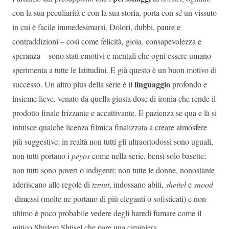
con la sua peculiarità e con la sua storia, porta con sé un vissuto
in cui è facile immedesimarsi. Dolori, dubbi, paure e
contraddizioni – così come felicità, gioia, consapevolezza e
speranza – sono stati emotivi e mentali che ogni essere umano
sperimenta a tutte le latitudini. E già questo è un buon motivo di
linguaggio
successo. Un altro plus della serie è il
profondo e
insieme lieve, venato da quella giusta dose di ironia che rende il
prodotto finale frizzante e accattivante. E pazienza se qua e là si
intuisce qualche licenza filmica finalizzata a creare atmosfere
più suggestive: in realtà non tutti gli ultraortodossi sono uguali,
non tutti portano i
peyos
come nella serie, bensì solo basette;
non tutti sono poveri o indigenti; non tutte le donne, nonostante
aderiscano alle regole di
tzniut
, indossano abiti,
sheitel
e
snood
dimessi (molte ne portano di più eleganti o sofisticati) e non
ultimo è poco probabile vedere degli haredi fumare come il
mitico Shulem Shtisel che pare una ciminiera…