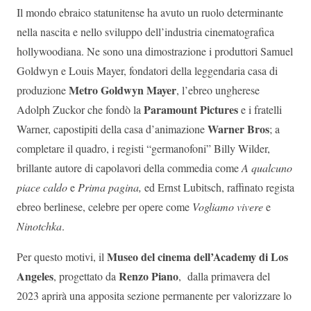
Il mondo ebraico statunitense ha avuto un ruolo determinante
nella nascita e nello sviluppo dell’industria cinematografica
hollywoodiana. Ne sono una dimostrazione i produttori Samuel
Goldwyn e Louis Mayer, fondatori della leggendaria casa di
Metro Goldwyn Mayer
produzione
, l’ebreo ungherese
Paramount Pictures
Adolph Zuckor che fondò la
e i fratelli
Warner Bros
Warner, capostipiti della casa d’animazione
; a
completare il quadro, i registi “germanofoni” Billy Wilder,
brillante autore di capolavori della commedia come
A qualcuno
piace caldo
e
Prima pagina,
ed Ernst Lubitsch, raffinato regista
ebreo berlinese, celebre per opere come
Vogliamo vivere
e
Ninotchka
.
Museo del cinema dell’Academy di Los
Per questo motivi, il
Angeles
Renzo Piano
, progettato da
, dalla primavera del
2023 aprirà una apposita sezione permanente per valorizzare lo