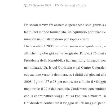
28 Gennaio 2008
Personaggi e Storie
Da secoli si vive fra ansietà e speranze: è solo grazie 
tanto, nel mondo tormentato, un equilibrio per tirare avan
miracoli nei quali credono per sopravvivere.
I tre eventi del 2008 non sono anniversari qualunque, 
affinché il globo giri nel verso giusto. Perciò, i 75 anni
Presidente della Repubblica italiana, Luigi Einaudi, sono
nel villaggio Dr. Israel Goldstein e nel Centro Cutural
educazione verso la democrazia, i diritti dei giovani al
2008. I giorni 27 e 28 per conoscere a fondo il villaggi
unautorità; il 29 è dedicato alla Conferenza con studiosi
con la coordinatrice viaggi, Milka Foà, via e mail: m
Chi desidera continuare il viaggio dal 30 maggio, per al