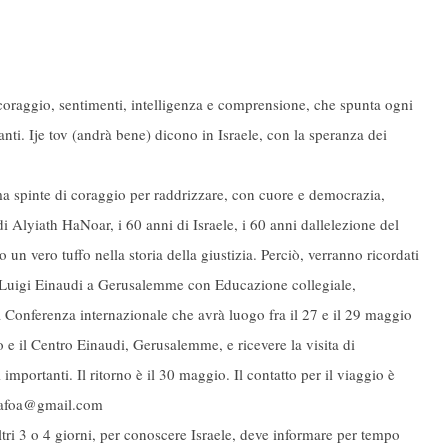
a coraggio, sentimenti, intelligenza e comprensione, che spunta ogni
ti. Ije tov (andrà bene) dicono in Israele, con la speranza dei
ma spinte di coraggio per raddrizzare, con cuore e democrazia,
 di Alyiath HaNoar, i 60 anni di Israele, i 60 anni dallelezione del
 un vero tuffo nella storia della giustizia. Perciò, verranno ricordati
e Luigi Einaudi a Gerusalemme con Educazione collegiale,
la Conferenza internazionale che avrà luogo fra il 27 e il 29 maggio
o e il Centro Einaudi, Gerusalemme, e ricevere la visita di
 importanti. Il ritorno è il 30 maggio. Il contatto per il viaggio è
ilkafoa@gmail.com
tri 3 o 4 giorni, per conoscere Israele, deve informare per tempo