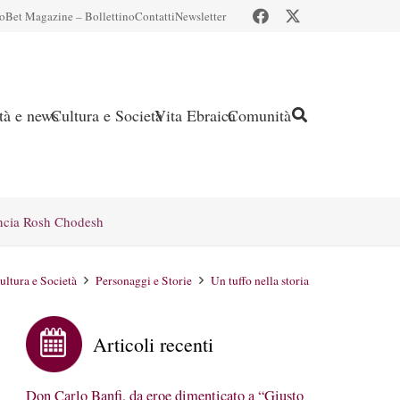
io
Bet Magazine – Bollettino
Contatti
Newsletter
ità e news
Cultura e Società
Vita Ebraica
Comunità
ncia Rosh Chodesh
ultura e Società
Personaggi e Storie
Un tuffo nella storia
Articoli recenti
Don Carlo Banfi, da eroe dimenticato a “Giusto