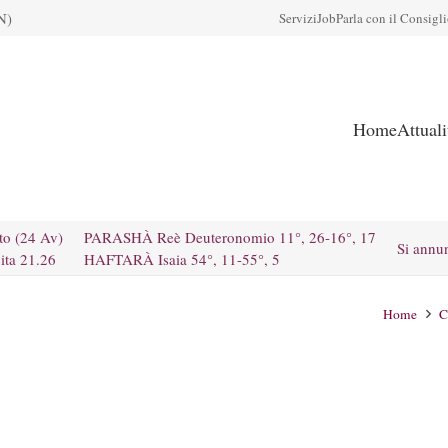
N)
Servizi
Job
Parla con il Consigl
Home
Attual
to (24 Av)
PARASHÀ Reè Deuteronomio 11°, 26-16°, 17
Si annu
ita 21.26
HAFTARÀ Isaia 54°, 11-55°, 5
Home
C