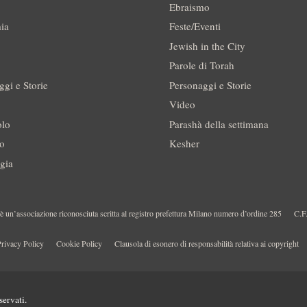
Ebraismo
ia
Feste/Eventi
Jewish in the City
Parole di Torah
ggi e Storie
Personaggi e Storie
Video
olo
Parashà della settimana
no
Kesher
gia
 un’associazione riconosciuta scritta al registro prefettura Milano numero d’ordine 285
C.F
rivacy Policy
Cookie Policy
Clausola di esonero di responsabilità relativa ai copyright
servati.