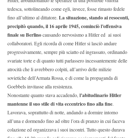
Hitler, abbandonando le speranze di una possibile vittoria
tedesca, sottolineando come egli, invece, fosse rimasto fedele
La situazione, stando ai resoconti,
fino all’ultimo al dittatore.
precipitò quando, il 16 aprile 1945, cominciò l’offensiva
finale su Berlino
causando nervosismo a Hitler ed ai suoi
collaboratori. Egli ricorda di come Hitler si lasciò andare
progressivamente, sempre più sciatto ed ingrassato, ordinando
svariate torte e di quanto tutti parlassero incessantemente delle
atrocità che li avrebbero colpiti, all’arrivo delle milizie
sovietiche dell’Armata Rossa, e di come la propaganda di
Goebbels invitasse alla resistenza.
l’abitudinario Hitler
Nonostante quanto stava accadendo,
mantenne il suo stile di vita eccentrico fino alla fine
.
Lavorava, soprattutto di notte, andando a dormire intorno
all’una e dormendo fino ad oltre l’ora di pranzo in cui faceva
colazione ed organizzava i suoi incontri. Tutto questo durava