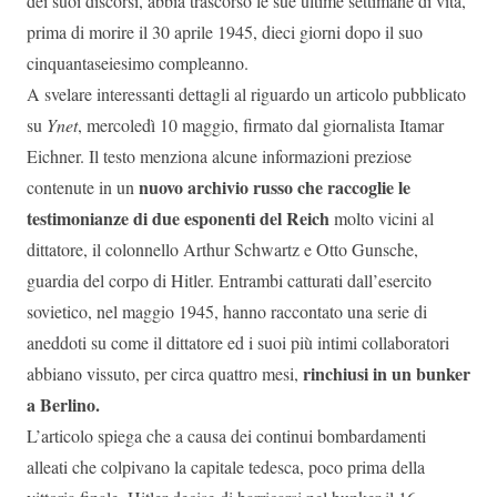
dei suoi discorsi, abbia trascorso le sue ultime settimane di vita,
prima di morire il 30 aprile 1945, dieci giorni dopo il suo
cinquantaseiesimo compleanno.
A svelare interessanti dettagli al riguardo un articolo pubblicato
su
Ynet
, mercoledì 10 maggio, firmato dal giornalista Itamar
Eichner. Il testo menziona alcune informazioni preziose
nuovo archivio russo che raccoglie le
contenute in un
testimonianze di due esponenti del Reich
molto vicini al
dittatore, il colonnello Arthur Schwartz e Otto Gunsche,
guardia del corpo di Hitler. Entrambi catturati dall’esercito
sovietico, nel maggio 1945, hanno raccontato una serie di
aneddoti su come il dittatore ed i suoi più intimi collaboratori
rinchiusi in un bunker
abbiano vissuto, per circa quattro mesi,
a Berlino.
L’articolo spiega che a causa dei continui bombardamenti
alleati che colpivano la capitale tedesca, poco prima della