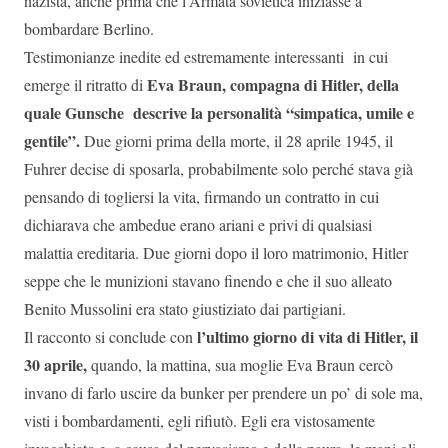
nazista, anche prima che l’Armata sovietica iniziasse a
bombardare Berlino.
Testimonianze inedite ed estremamente interessanti in cui
Eva Braun, compagna di Hitler, della
emerge il ritratto di
quale Gunsche descrive la personalità “simpatica, umile e
gentile”.
Due giorni prima della morte, il 28 aprile 1945, il
Fuhrer decise di sposarla, probabilmente solo perché stava già
pensando di togliersi la vita, firmando un contratto in cui
dichiarava che ambedue erano ariani e privi di qualsiasi
malattia ereditaria. Due giorni dopo il loro matrimonio, Hitler
seppe che le munizioni stavano finendo e che il suo alleato
Benito Mussolini era stato giustiziato dai partigiani.
l’ultimo giorno di vita di Hitler, il
Il racconto si conclude con
30 aprile,
quando, la mattina, sua moglie Eva Braun cercò
invano di farlo uscire da bunker per prendere un po’ di sole ma,
visti i bombardamenti, egli rifiutò. Egli era vistosamente