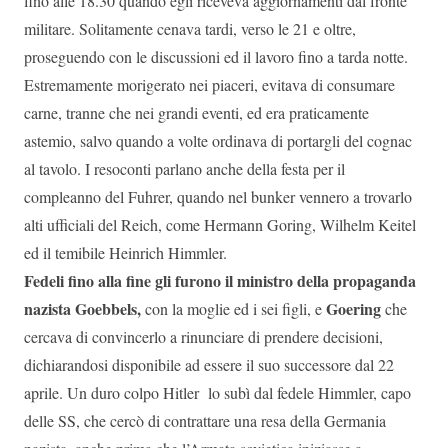
fino alle 18.30 quando egli riceveva aggiornamenti dal fronte
militare. Solitamente cenava tardi, verso le 21 e oltre,
proseguendo con le discussioni ed il lavoro fino a tarda notte.
Estremamente morigerato nei piaceri, evitava di consumare
carne, tranne che nei grandi eventi, ed era praticamente
astemio, salvo quando a volte ordinava di portargli del cognac
al tavolo. I resoconti parlano anche della festa per il
compleanno del Fuhrer, quando nel bunker vennero a trovarlo
alti ufficiali del Reich, come Hermann Goring, Wilhelm Keitel
ed il temibile Heinrich Himmler.
Fedeli fino alla fine gli furono il ministro della propaganda
nazista Goebbels,
Goering
con la moglie ed i sei figli, e
che
cercava di convincerlo a rinunciare di prendere decisioni,
dichiarandosi disponibile ad essere il suo successore dal 22
aprile. Un duro colpo Hitler lo subì dal fedele Himmler, capo
delle SS, che cercò di contrattare una resa della Germania