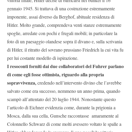
vittoria finale, Hitler decise di barricarsi nel bunker il 16
gennaio 1945. Si trattava di una costruzione estremamente
imponente, assai diverso da Berghof, abituale residenza di
Hitler. Molto grande, comprendeva venti stanze estremamente
spoglie, arredate con pochi e frugali mobili; in particolare la
foto di un paesaggio olandese sopra il divano e, sulla scrivania
di Hitler, il ritratto del sovrano prussiano Friedrich la cui vita fu
per lui costante modello di ispirazione.
I resoconti forniti dai due collaboratori del Fuhrer parlano
di come egli fosse ottimista, riguardo alla propria
sopravvivenza,
credendo nell’intervento divino che l’avrebbe
salvato come era successo, nemmeno un anno prima, quando
scampò all’attentato del 20 luglio 1944. Nonostante questo
l’articolo di Eichner evidenzia come, durante la prigionia a
Mosca, dalla sua cella, Gunsche raccontasse amaramente al
Colonnello Schwarz di come molti avessero voltato le spalle a