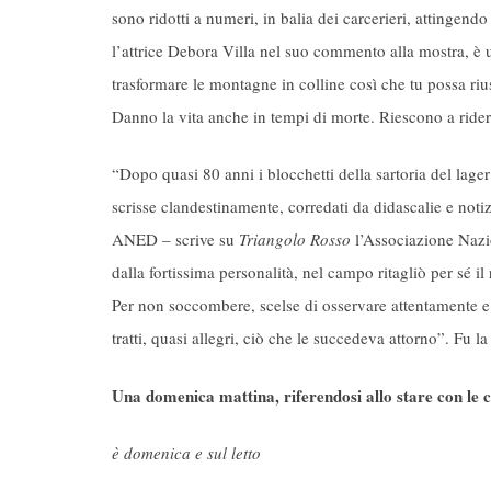
sono ridotti a numeri, in balia dei carcerieri, attingend
l’attrice Debora Villa nel suo commento alla mostra, è 
trasformare le montagne in colline così che tu possa rius
Danno la vita anche in tempi di morte. Riescono a rider
“Dopo quasi 80 anni i blocchetti della sartoria del lage
scrisse clandestinamente, corredati da didascalie e not
ANED – scrive su
Triangolo Rosso
l’Associazione Nazio
dalla fortissima personalità, nel campo ritagliò per sé il
Per non soccombere, scelse di osservare attentamente e a
tratti, quasi allegri, ciò che le succedeva attorno”. Fu la
Una domenica mattina, riferendosi allo stare con le c
è domenica e sul letto