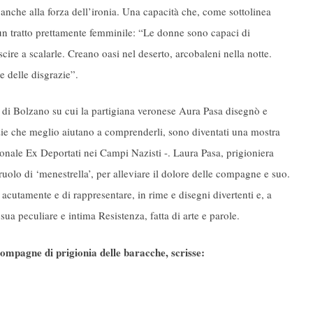
o anche alla forza dell’ironia. Una capacità che, come sottolinea
un tratto prettamente femminile: “Le donne sono capaci di
cire a scalarle. Creano oasi nel deserto, arcobaleni nella notte.
e delle disgrazie”.
r di Bolzano su cui la partigiana veronese Aura Pasa disegnò e
izie che meglio aiutano a comprenderli, sono diventati una mostra
nale Ex Deportati nei Campi Nazisti -. Laura Pasa, prigioniera
 ruolo di ‘menestrella’, per alleviare il dolore delle compagne e suo.
cutamente e di rappresentare, in rime e disegni divertenti e, a
 sua peculiare e intima Resistenza, fatta di arte e parole.
ompagne di prigionia delle baracche, scrisse: