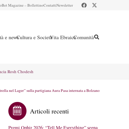
io
Bet Magazine – Bollettino
Contatti
Newsletter
ità e news
Cultura e Società
Vita Ebraica
Comunità
ncia Rosh Chodesh
ella nel Lager” sulla partigiana Aura Pasa internata a Bolzano
Articoli recenti
Premi Ophir 2026: “Tell Me Everything” segna