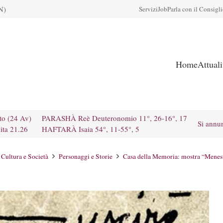
N)
Servizi
Job
Parla con il Consigl
Home
Attual
to (24 Av)
PARASHÀ Reè Deuteronomio 11°, 26-16°, 17
Si annu
ita 21.26
HAFTARÀ Isaia 54°, 11-55°, 5
Cultura e Società
Personaggi e Storie
Casa della Memoria: mostra “Menestr