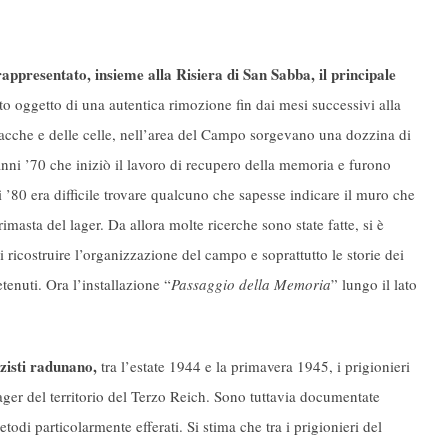
ppresentato, insieme alla Risiera di San Sabba, il principale
to oggetto di una autentica rimozione fin dai mesi successivi alla
racche e delle celle, nell’area del Campo sorgevano una dozzina di
 anni ’70 che iniziò il lavoro di recupero della memoria e furono
i ’80 era difficile trovare qualcuno che sapesse indicare il muro che
imasta del lager. Da allora molte ricerche sono state fatte, si è
 ricostruire l’organizzazione del campo e soprattutto le storie dei
enuti. Ora l’installazione “
Passaggio della Memoria
” lungo il lato
zisti radunano,
tra l’estate 1944 e la primavera 1945, i prigionieri
ager del territorio del Terzo Reich. Sono tuttavia documentate
etodi particolarmente efferati. Si stima che tra i prigionieri del