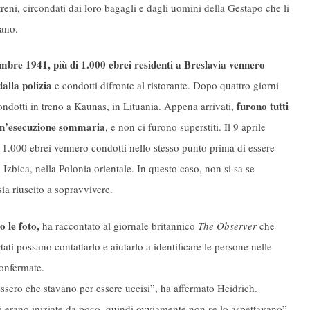
 treni, circondati dai loro bagagli e dagli uomini della Gestapo che li
ano.
mbre 1941, più di 1.000 ebrei residenti a Breslavia vennero
dalla polizia
e condotti difronte al ristorante. Dopo quattro giorni
furono tutti
ndotti in treno a Kaunas, in Lituania. Appena arrivati,
 un’esecuzione sommaria
, e non ci furono superstiti. Il 9 aprile
i 1.000 ebrei vennero condotti nello stesso punto prima di essere
a Izbica, nella Polonia orientale. In questo caso, non si sa se
ia riuscito a sopravvivere.
o le foto,
ha raccontato al giornale britannico
The Observer
che
ati possano contattarlo e aiutarlo a identificare le persone nelle
confermate.
ssero che stavano per essere uccisi”, ha affermato Heidrich.
 erano iniziate da poco, quindi ovviamente non se lo aspettavano”.