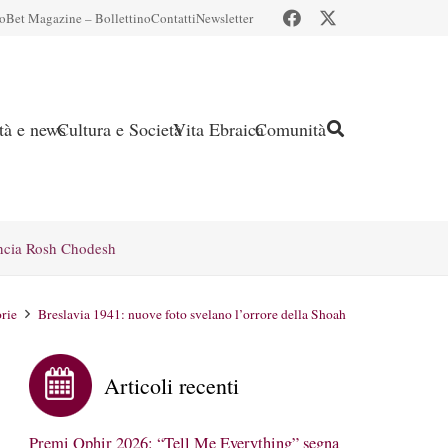
io
Bet Magazine – Bollettino
Contatti
Newsletter
ità e news
Cultura e Società
Vita Ebraica
Comunità
ncia Rosh Chodesh
rie
Breslavia 1941: nuove foto svelano l’orrore della Shoah
Articoli recenti
Premi Ophir 2026: “Tell Me Everything” segna