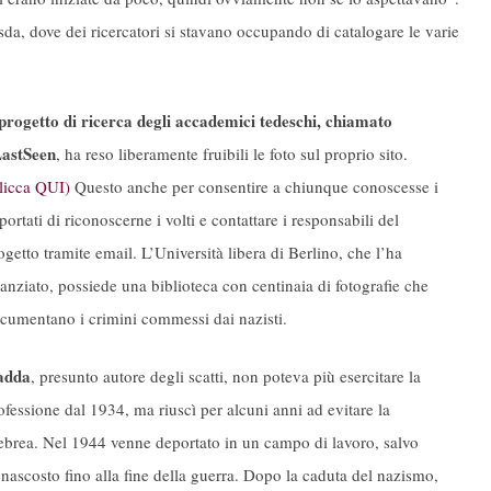
esda, dove dei ricercatori si stavano occupando di catalogare le varie
 progetto di ricerca degli accademici tedeschi, chiamato
astSeen
, ha reso liberamente fruibili le foto sul proprio sito.
licca QUI)
Questo anche per consentire a chiunque conoscesse i
portati di riconoscerne i volti e contattare i responsabili del
ogetto tramite email. L’Università libera di Berlino, che l’ha
nanziato, possiede una biblioteca con centinaia di fotografie che
cumentano i crimini commessi dai nazisti.
adda
, presunto autore degli scatti, non poteva più esercitare la
ofessione dal 1934, ma riuscì per alcuni anni ad evitare la
brea. Nel 1944 venne deportato in un campo di lavoro, salvo
 nascosto fino alla fine della guerra. Dopo la caduta del nazismo,