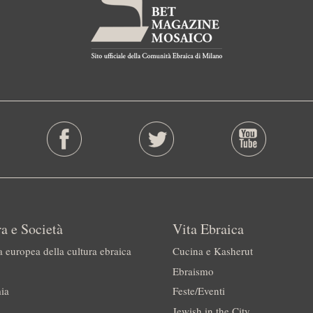
a e Società
Vita Ebraica
a europea della cultura ebraica
Cucina e Kasherut
Ebraismo
ia
Feste/Eventi
Jewish in the City