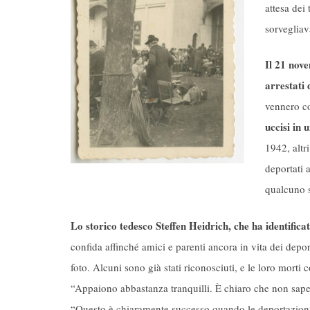
attesa dei
sorvegliav
Il 21 nove
arrestati 
vennero co
uccisi in
1942, altr
deportati 
qualcuno s
Lo storico tedesco Steffen Heidrich, che ha identificat
confida affinché amici e parenti ancora in vita dei deport
foto. Alcuni sono già stati riconosciuti, e le loro morti 
“Appaiono abbastanza tranquilli. È chiaro che non sape
“Questo è chiaramente successo quando le deportazioni