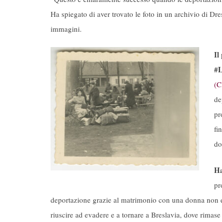
Ha spiegato di aver trovato le foto in un archivio di Dr
immagini.
Il
#L
(C
de
pr
fi
do
H
pr
deportazione grazie al matrimonio con una donna non e
riuscire ad evadere e a tornare a Breslavia, dove rimase