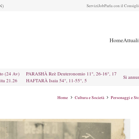
N)
Servizi
Job
Parla con il Consigl
Home
Attual
to (24 Av)
PARASHÀ Reè Deuteronomio 11°, 26-16°, 17
Si annu
ita 21.26
HAFTARÀ Isaia 54°, 11-55°, 5
Home
Cultura e Società
Personaggi e Sto