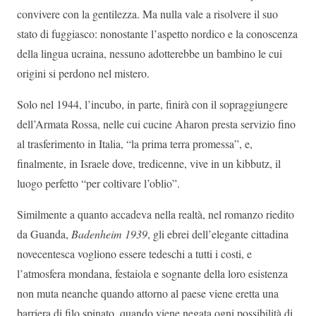
convivere con la gentilezza. Ma nulla vale a risolvere il suo
stato di fuggiasco: nonostante l’aspetto nordico e la conoscenza
della lingua ucraina, nessuno adotterebbe un bambino le cui
origini si perdono nel mistero.
Solo nel 1944, l’incubo, in parte, finirà con il sopraggiungere
dell’Armata Rossa, nelle cui cucine Aharon presta servizio fino
al trasferimento in Italia, “la prima terra promessa”, e,
finalmente, in Israele dove, tredicenne, vive in un kibbutz, il
luogo perfetto “per coltivare l’oblio”.
Similmente a quanto accadeva nella realtà, nel romanzo riedito
da Guanda,
Badenheim 1939
, gli ebrei dell’elegante cittadina
novecentesca vogliono essere tedeschi a tutti i costi, e
l’atmosfera mondana, festaiola e sognante della loro esistenza
non muta neanche quando attorno al paese viene eretta una
barriera di filo spinato, quando viene negata ogni possibilità di