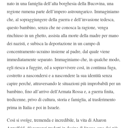
nato in una famiglia dell’alta borghesia della Bucovina, una
regione rumena parte dell’impero astroungarico. Immaginiamo
che, al sopraggiungere della guerra e dell’invasione tedesca,
questo bambino, senza che ne conosca la ragione, venga
rinchiuso in un ghetto, assista alla morte della madre per mano
dei nazisti, e subisca la deportazione in un campo di
concentramento ucraino insieme al padre, dal quale viene
immediatamente separato. Immaginiamo che, in qualche modo,
egli riesca a fuggire, ed a sopravvivere così, in continua fuga,
costretto a nascondersi e a nascondere la sua identità senza
capire perché, attraversando le situazioni più improbabili per un
bambino, fino all’arrivo dell’Armata Rossa e, a guerra finita,
tredicenne, privo di cultura, storia e famiglia, al trasferimento
prima in Italia e poi in Israele.
Così si svolge, tremenda e incredibile, la vita di Aharon
Appelfeld, 40 romanzi tradotti in decine di lingue, uno dei più