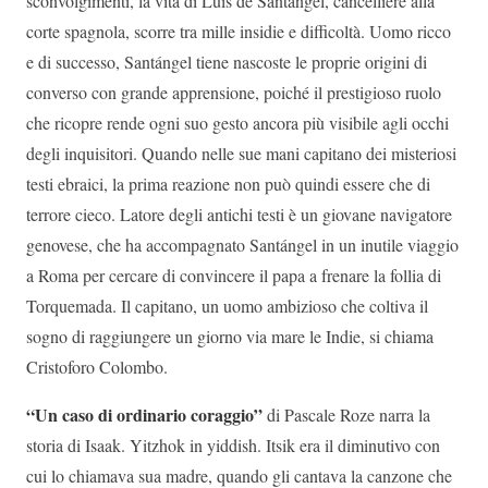
sconvolgimenti, la vita di Luis de Santángel, cancelliere alla
corte spagnola, scorre tra mille insidie e difficoltà. Uomo ricco
e di successo, Santángel tiene nascoste le proprie origini di
converso con grande apprensione, poiché il prestigioso ruolo
che ricopre rende ogni suo gesto ancora più visibile agli occhi
degli inquisitori. Quando nelle sue mani capitano dei misteriosi
testi ebraici, la prima reazione non può quindi essere che di
terrore cieco. Latore degli antichi testi è un giovane navigatore
genovese, che ha accompagnato Santángel in un inutile viaggio
a Roma per cercare di convincere il papa a frenare la follia di
Torquemada. Il capitano, un uomo ambizioso che coltiva il
sogno di raggiungere un giorno via mare le Indie, si chiama
Cristoforo Colombo.
“Un caso di ordinario coraggio”
di Pascale Roze narra la
storia di Isaak. Yitzhok in yiddish. Itsik era il diminutivo con
cui lo chiamava sua madre, quando gli cantava la canzone che