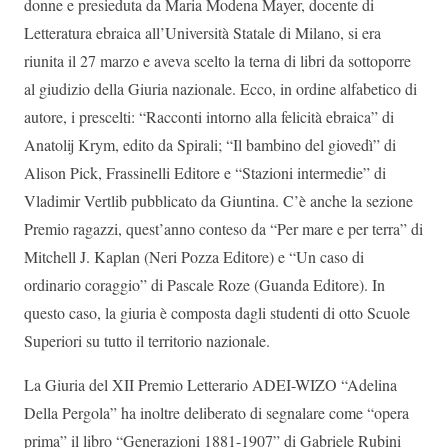
donne e presieduta da Maria Modena Mayer, docente di
Letteratura ebraica all’Università Statale di Milano, si era
riunita il 27 marzo e aveva scelto la terna di libri da sottoporre
al giudizio della Giuria nazionale. Ecco, in ordine alfabetico di
autore, i prescelti: “Racconti intorno alla felicità ebraica” di
Anatolij Krym, edito da Spirali; “Il bambino del giovedì” di
Alison Pick, Frassinelli Editore e “Stazioni intermedie” di
Vladimir Vertlib pubblicato da Giuntina. C’è anche la sezione
Premio ragazzi, quest’anno conteso da “Per mare e per terra” di
Mitchell J. Kaplan (Neri Pozza Editore) e “Un caso di
ordinario coraggio” di Pascale Roze (Guanda Editore). In
questo caso, la giuria è composta dagli studenti di otto Scuole
Superiori su tutto il territorio nazionale.
La Giuria del XII Premio Letterario ADEI-WIZO “Adelina
Della Pergola” ha inoltre deliberato di segnalare come “opera
prima” il libro “Generazioni 1881-1907” di Gabriele Rubini