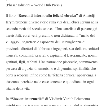
(Phasar Edizioni – World Hub Press ).
“Racconti intorno alla felicità ebraica”
Il libro
di Anatolij
Krym propone diverse storie sulla vita degli ebrei ucraini nella
seconda metà del secolo scorso. Una carrellata di personaggi
irresistibili: ebrei veri, presunti o non dichiarati, il “matto del
villaggio”, segretarie e esponenti dell’intellighenzia di
provincia, direttori di fabbrica e ingegneri, star della tv, scrittori
mancati, comunisti tesserati e aspiranti al tesseramento, nonni,
genitori, figli, rabbini. Una narrazione piacevole, commovente,
pervasa di arguzia, di umorismo e di genuina spiritualità, che
porta a scoprire infine come la “felicità ebraica” appartenga a
ciascuno, perché è nelle cose concrete e quotidiane, in ogni
istante della vita.
“Stazioni intermedie”
In
di Vladimir Vertlib l’elemento
autobiografico è presente nelle peregrinazioni del protagonista,