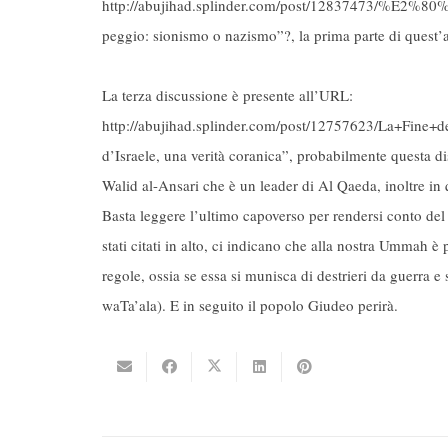
http://abujihad.splinder.com/post/12837473/%E2%8
peggio: sionismo o nazismo”?, la prima parte di quest’art
La terza discussione è presente all’URL:
http://abujihad.splinder.com/post/12757623/La+Fine+
d’Israele, una verità coranica”, probabilmente questa di
Walid al-Ansari che è un leader di Al Qaeda, inoltre in q
Basta leggere l’ultimo capoverso per rendersi conto del c
stati citati in alto, ci indicano che alla nostra Ummah è 
regole, ossia se essa si munisca di destrieri da guerra 
waTa’ala). E in seguito il popolo Giudeo perirà.