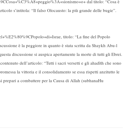
0%9CCosa+%C3%A8+peggio%3A+sionismo+o+ dal titolo: “Cosa è
icolo s’intitola: “Il falso Olocausto: la più grande delle bugie”.
del+%E2%80%9CPopolo+di+Israe, titolo: “La fine del Popolo
scussione è la peggiore in quanto è stata scritta da Shaykh Abu-l
uesta discussione si auspica apertamente la morte di tutti gli Ebrei.
ontenuto dell’articolo: “Tutti i sacri versetti e gli ahadîth che sono
promessa la vittoria e il consolidamento se essa rispetti anzitutto le
e si prepari a combattere per la Causa di Allah (subhanaHu