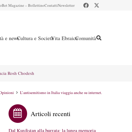
io
Bet Magazine – Bollettino
Contatti
Newsletter
ità e news
Cultura e Società
Vita Ebraica
Comunità
ncia Rosh Chodesh
Opinioni
L’antisemitismo in Italia viaggia anche su internet.
Articoli recenti
Dal Kurdistan alla burrata: la lunga memoria