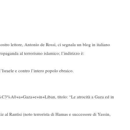
ostro lettore, Antonio de Rossi, ci segnala un blog in italiano
ropaganda al terrorismo islamico; l’indirizzo è:
d’Israele e contro l’intero popolo ebraico.
t%C3%A0+a+Gaza+e+in+Liban, titolo: “Le atrocità a Gaza ed in
iz al Rantisi (noto terrorista di Hamas e successore di Yassin,