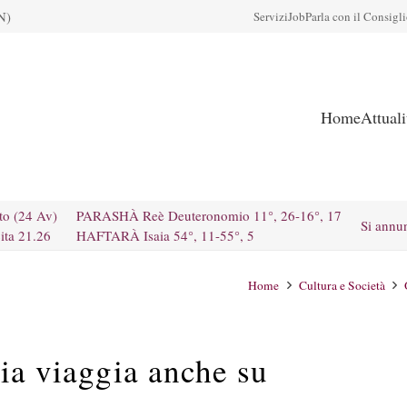
N)
Servizi
Job
Parla con il Consigl
Home
Attual
to (24 Av)
PARASHÀ Reè Deuteronomio 11°, 26-16°, 17
Si annu
ita 21.26
HAFTARÀ Isaia 54°, 11-55°, 5
Home
Cultura e Società
lia viaggia anche su