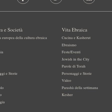
a e Società
Vita Ebraica
a europea della cultura ebraica
Cucina e Kasherut
Ebraismo
ia
Feste/Eventi
Jewish in the City
Parole di Torah
ggi e Storie
Personaggi e Storie
Video
olo
Parashà della settimana
no
Kesher
gia