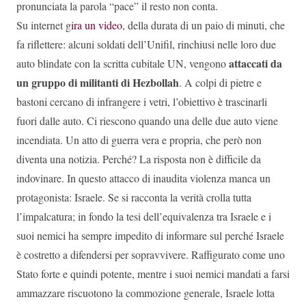
pronunciata la parola “pace” il resto non conta.
Su internet g
ira un video
, della durata di un paio di minuti, che
fa riflettere: alcuni soldati dell’Unifil, rinchiusi nelle loro due
attaccati da
auto blindate con la scritta cubitale UN, vengono
un gruppo di militanti di Hezbollah
. A colpi di pietre e
bastoni cercano di infrangere i vetri, l’obiettivo è trascinarli
fuori dalle auto. Ci riescono quando una delle due auto viene
incendiata. Un atto di guerra vera e propria, che però non
diventa una notizia. Perché? La risposta non è difficile da
indovinare. In questo attacco di inaudita violenza manca un
protagonista: Israele. Se si racconta la verità crolla tutta
l’impalcatura; in fondo la tesi dell’equivalenza tra Israele e i
suoi nemici ha sempre impedito di informare sul perché Israele
è costretto a difendersi per sopravvivere. Raffigurato come uno
Stato forte e quindi potente, mentre i suoi nemici mandati a farsi
ammazzare riscuotono la commozione generale, Israele lotta