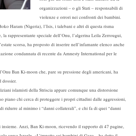
organizzazioni – o gli Stati – responsabili di
violenze e orrori nei confronti dei bambini.
oko Haram (Nigeria), l’Isis, i talebani e altri di questa risma
, la rappresentante speciale dell’Onu, l’algerina Leila Zerrougui,
estate scorsa, ha proposto di inserire nell’infamante elenco anche
zzazione condannata di recente da Amnesty International per le
ell’Onu Ban Ki-moon che, pare su pressione degli americani, ha
 dossier.
iliziani islamisti della Striscia appare comunque una distorsione
sso piano chi cerca di proteggere i propri cittadini dalle aggressioni,
i ridurre al minimo i “danni collaterali”, e chi fa di quei “danni
ti insieme. Anzi, Ban Ki-moon, ricevendo il rapporto di 47 pagine,
olo verso Israele. «L’impatto sui bambini di Gaza – ha detto il