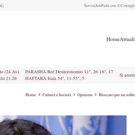
N)
Servizi
Job
Parla con il Consigl
Home
Attual
to (24 Av)
PARASHÀ Reè Deuteronomio 11°, 26-16°, 17
Si annu
ita 21.26
HAFTARÀ Isaia 54°, 11-55°, 5
Home
Cultura e Società
Opinioni
Bloccato per un soffio