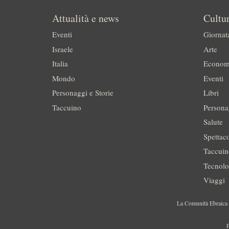
Attualità e news
Cultur
Eventi
Giornat
Israele
Arte
Italia
Econom
Mondo
Eventi
Personaggi e Storie
Libri
Taccuino
Persona
Salute
Spettac
Taccui
Tecnolo
Viaggi
La Comunità Ebraica è
P