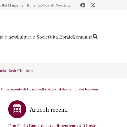
io
Bet Magazine – Bollettino
Contatti
Newsletter
ità e news
Cultura e Società
Vita Ebraica
Comunità
ncia Rosh Chodesh
 l’inserimento di Israele nella black-list dei nemici dei bambini
Articoli recenti
Don Carlo Banfi, da eroe dimenticato a “Giusto