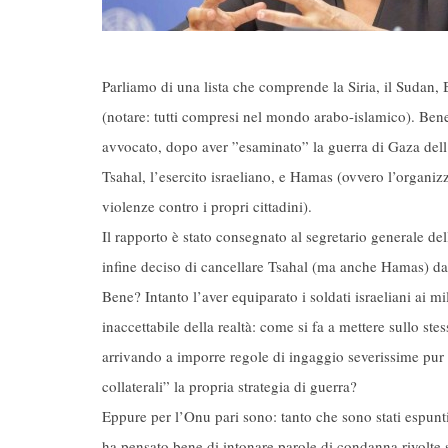
Parliamo di una lista che comprende la Siria, il Sudan, B
(notare: tutti compresi nel mondo arabo-islamico). Bene
avvocato, dopo aver ”esaminato” la guerra di Gaza dell’
Tsahal, l’esercito israeliano, e Hamas (ovvero l’organi
violenze contro i propri cittadini).
Il rapporto è stato consegnato al segretario generale d
infine deciso di cancellare Tsahal (ma anche Hamas) dal
Bene? Intanto l’aver equiparato i soldati israeliani ai m
inaccettabile della realtà: come si fa a mettere sullo ste
arrivando a imporre regole di ingaggio severissime pur d
collaterali” la propria strategia di guerra?
Eppure per l’Onu pari sono: tanto che sono stati espun
ha pensato bene di intonare parole di condanna rivolte s