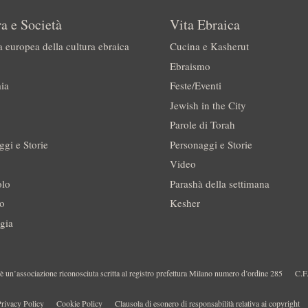
a e Società
Vita Ebraica
a europea della cultura ebraica
Cucina e Kasherut
Ebraismo
ia
Feste/Eventi
Jewish in the City
Parole di Torah
ggi e Storie
Personaggi e Storie
Video
olo
Parashà della settimana
no
Kesher
gia
 un’associazione riconosciuta scritta al registro prefettura Milano numero d’ordine 285
C.F
rivacy Policy
Cookie Policy
Clausola di esonero di responsabilità relativa ai copyright