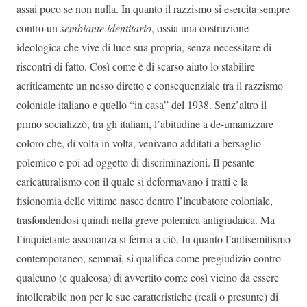
assai poco se non nulla. In quanto il razzismo si esercita sempre
contro un
sembiante identitario
, ossia una costruzione
ideologica che vive di luce sua propria, senza necessitare di
riscontri di fatto. Così come è di scarso aiuto lo stabilire
acriticamente un nesso diretto e consequenziale tra il razzismo
coloniale italiano e quello “in casa” del 1938. Senz’altro il
primo socializzò, tra gli italiani, l’abitudine a de-umanizzare
coloro che, di volta in volta, venivano additati a bersaglio
polemico e poi ad oggetto di discriminazioni. Il pesante
caricaturalismo con il quale si deformavano i tratti e la
fisionomia delle vittime nasce dentro l’incubatore coloniale,
trasfondendosi quindi nella greve polemica antigiudaica. Ma
l’inquietante assonanza si ferma a ciò. In quanto l’antisemitismo
contemporaneo, semmai, si qualifica come pregiudizio contro
qualcuno (e qualcosa) di avvertito come così vicino da essere
intollerabile non per le sue caratteristiche (reali o presunte) di