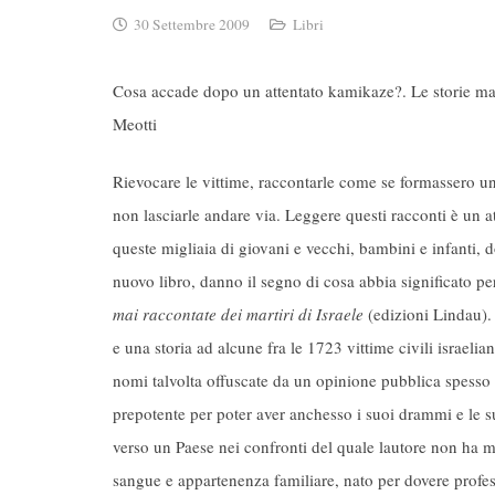
30 Settembre 2009
Libri
Cosa accade dopo un attentato kamikaze?. Le storie mai r
Meotti
Rievocare le vittime, raccontarle come se formassero un
non lasciarle andare via. Leggere questi racconti è un a
queste migliaia di giovani e vecchi, bambini e infanti, d
nuovo libro, danno il segno di cosa abbia significato pe
mai raccontate dei martiri di Israele
(edizioni Lindau). 
e una storia ad alcune fra le 1723 vittime civili israeliane
nomi talvolta offuscate da un opinione pubblica spesso 
prepotente per poter aver anchesso i suoi drammi e le
verso un Paese nei confronti del quale lautore non ha 
sangue e appartenenza familiare, nato per dovere profe