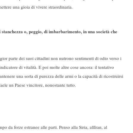
tere una gioia di vivere straordinaria.
di stanchezza o, peggio, di imbarbarimento, in una società che
gior parte dei suoi cittadini non nutrono sentimenti di odio verso i
icatore di vitalità. E poi molte altre cose ancora: il tentativo
tenere una sorta di purezza delle armi o la capacità di ricostruirsi
raele un Paese vincitore, nonostante tutto.
po da forze estranee alle parti. Penso alla Siria, allIran, al