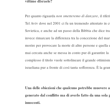
vittime dIsraele?
Per quanto riguarda
non smetteremo di danzare
, il rif
Tel Aviv dove nel 2001 ci fu un tremendo attentato in cu
Sovietica, e anche ad un passo della Bibbia che dice tra
invece rimarcare la differenza tra la concezione del mart
morire per provocare la morte di altre persone e quella e
mai cercata anche se messa in conto pur di garantire la
complesso il titolo vuole sottolineare il grande ottimis
israeliana pur a fronte di così tanta sofferenza. È la gran
Una delle obiezioni che qualcuno potrebbe muovere al 
generato dal conflitto ma di averlo fatto da una sola p
innocenti.