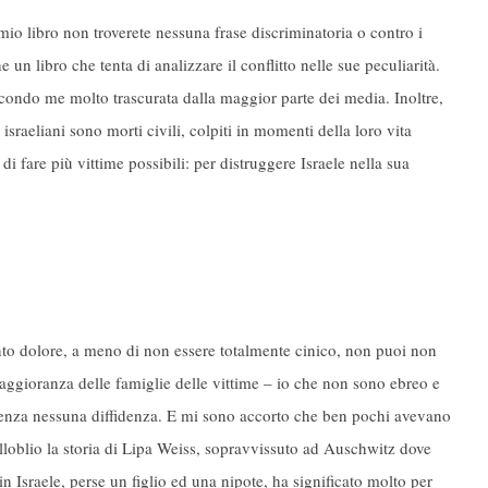
io libro non troverete nessuna frase discriminatoria o contro i
un libro che tenta di analizzare il conflitto nelle sue peculiarità.
condo me molto trascurata dalla maggior parte dei media. Inoltre,
sraeliani sono morti civili, colpiti in momenti della loro vita
i fare più vittime possibili: per distruggere Israele nella sua
nto dolore, a meno di non essere totalmente cinico, non puoi non
maggioranza delle famiglie delle vittime – io che non sono ebreo e
senza nessuna diffidenza. E mi sono accorto che ben pochi avevano
lloblio la storia di Lipa Weiss, sopravvissuto ad Auschwitz dove
in Israele, perse un figlio ed una nipote, ha significato molto per