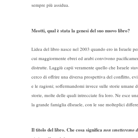
sempre più assidua.
Meotti, qual è stata la genesi del suo nuovo libro?
Lidea del libro nasce nel 2003 quando ero in Israele per
cui maggiormente ebrei ed arabi convivono pacificament
distrutte. Laggiù capii veramente quello che Israele sta
cerco di offrire una diversa prospettiva del conflitto, evi
e le ragioni; soffermandomi invece sulle storie umane de
storie, molte delle quali intrecciate fra loro. Ne esce un
la grande famiglia dIsraele, con le sue molteplici diffe
Il titolo del libro. Che cosa significa
non smetteremo d