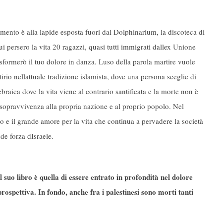
erimento è alla lapide esposta fuori dal Dolphinarium, la discoteca di
i persero la vita 20 ragazzi, quasi tutti immigrati dallex Unione
sformerò il tuo dolore in danza. Luso della parola martire vuole
irio nellattuale tradizione islamista, dove una persona sceglie di
braica dove la vita viene al contrario santificata e la morte non è
 sopravvivenza alla propria nazione e al proprio popolo. Nel
mo e il grande amore per la vita che continua a pervadere la società
de forza dIsraele.
suo libro è quella di essere entrato in profondità nel dolore
rospettiva. In fondo, anche fra i palestinesi sono morti tanti