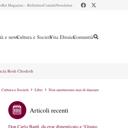
io
Bet Magazine – Bollettino
Contatti
Newsletter
ità e news
Cultura e Società
Vita Ebraica
Comunità
ncia Rosh Chodesh
Cultura e Società
Libri
Non smetteremo mai di danzare
Articoli recenti
Don Carlo Banfi, da eroe dimenticato a “Giusto