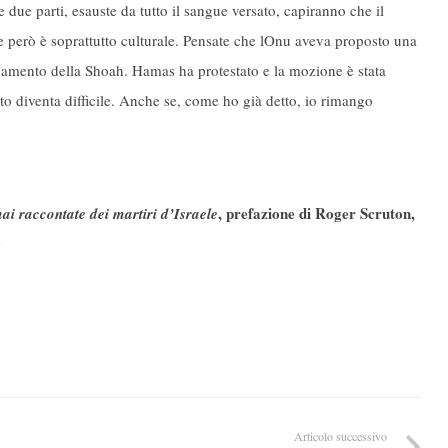
due parti, esauste da tutto il sangue versato, capiranno che il
e però è soprattutto culturale. Pensate che lOnu aveva proposto una
segnamento della Shoah. Hamas ha protestato e la mozione è stata
utto diventa difficile. Anche se, come ho già detto, io rimango
, prefazione di Roger Scruton,
i raccontate dei martiri d’Israele
0
Articolo successivo