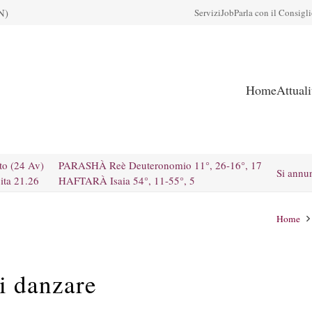
N)
Servizi
Job
Parla con il Consigl
Home
Attual
to (24 Av)
PARASHÀ Reè Deuteronomio 11°, 26-16°, 17
Si annu
ita 21.26
HAFTARÀ Isaia 54°, 11-55°, 5
Home
i danzare