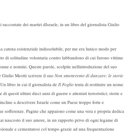
accontate dei martiri dIsraele, in un libro del giornalista Giulio
a catena esistenziale indissolubile, per me era lunico modo per
tto di solitudine volontaria contro labbandono di cui furono vittime
onne e uomini. Queste parole, scolpite nellintroduzione del suo
r Giulio Meotti scrivere il suo
Non smetteremo di danzare: le storie
Un libro in cui il giornalista de
Il Foglio
tenta di restituire un nome
 di questi ultimi dieci anni di guerre e attentati terroristici; storie e
incline a descrivere Israele come un Paese troppo forte e
 sue sofferenze. Pagine che appaiono come una vera e propria dedica
mai nascosto il suo amore, in un rapporto privo di ogni legame di
ssionale e cementatosi col tempo grazie ad una frequentazione