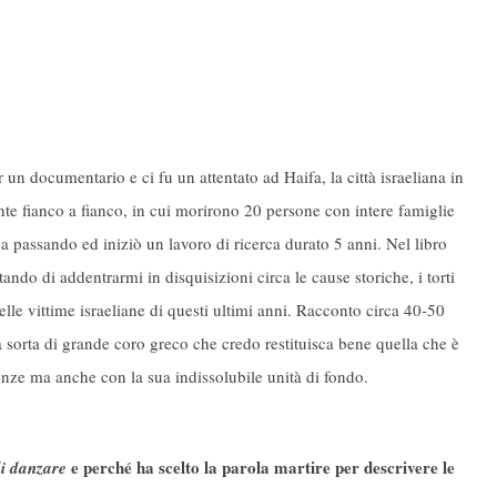
 un documentario e ci fu un attentato ad Haifa, la città israeliana in
e fianco a fianco, in cui morirono 20 persone con intere famiglie
va passando ed iniziò un lavoro di ricerca durato 5 anni. Nel libro
tando di addentrarmi in disquisizioni circa le cause storiche, i torti
lle vittime israeliane di questi ultimi anni. Racconto circa 40-50
a sorta di grande coro greco che credo restituisca bene quella che è
renze ma anche con la sua indissolubile unità di fondo.
e perché ha scelto la parola martire per descrivere le
i danzare