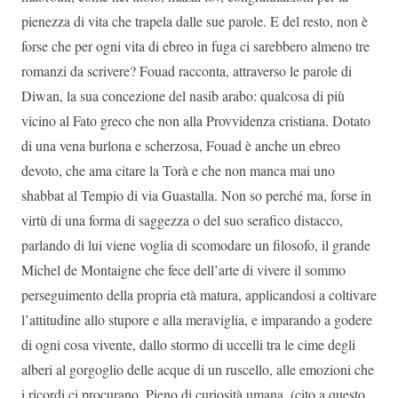
pienezza di vita che trapela dalle sue parole. E del resto, non è
forse che per ogni vita di ebreo in fuga ci sarebbero almeno tre
romanzi da scrivere? Fouad racconta, attraverso le parole di
Diwan, la sua concezione del nasib arabo: qualcosa di più
vicino al Fato greco che non alla Provvidenza cristiana. Dotato
di una vena burlona e scherzosa, Fouad è anche un ebreo
devoto, che ama citare la Torà e che non manca mai uno
shabbat al Tempio di via Guastalla. Non so perché ma, forse in
virtù di una forma di saggezza o del suo serafico distacco,
parlando di lui viene voglia di scomodare un filosofo, il grande
Michel de Montaigne che fece dell’arte di vivere il sommo
perseguimento della propria età matura, applicandosi a coltivare
l’attitudine allo stupore e alla meraviglia, e imparando a godere
di ogni cosa vivente, dallo stormo di uccelli tra le cime degli
alberi al gorgoglio delle acque di un ruscello, alle emozioni che
i ricordi ci procurano. Pieno di curiosità umana, (cito a questo