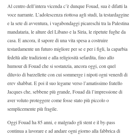
Al centro dell’intera vicenda c’è dunque Fouad, sua è difatti la
voce narrante. L’adolescenza riottosa agli studi, la testardaggine
e la sete di avventura, i vagabondaggi picareschi tra la Palestina
mandataria, le alture del Libano e la Siria, le ripetute fughe da
casa. E ancora, il sapore di una vita spesa a costruire
testardamente un futuro migliore per se e per i figli, la caparbia
fedeltà alle tradizioni e alla religiosità sefardita, fino allo
humour di Fouad che si sostanzia, ancora oggi, con quel
diluvio di barzellette con cui sommerge i nipoti ogni venerdì di
erev shabbat. E poi il suo legame verso l’amatissimo fratello
Jacques che, sebbene più grande, Fouad dà l’impressione di
aver voluto proteggere come fosse stato più piccolo o
semplicemente più fragile.
Oggi Fouad ha 85 anni, e malgrado gli stent e il by-pass
continua a lavorare e ad andare ogni giorno alla fabbrica di