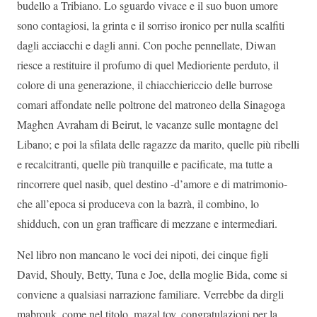
budello a Tribiano. Lo sguardo vivace e il suo buon umore
sono contagiosi, la grinta e il sorriso ironico per nulla scalfiti
dagli acciacchi e dagli anni. Con poche pennellate, Diwan
riesce a restituire il profumo di quel Medioriente perduto, il
colore di una generazione, il chiacchiericcio delle burrose
comari affondate nelle poltrone del matroneo della Sinagoga
Maghen Avraham di Beirut, le vacanze sulle montagne del
Libano; e poi la sfilata delle ragazze da marito, quelle più ribelli
e recalcitranti, quelle più tranquille e pacificate, ma tutte a
rincorrere quel nasib, quel destino -d’amore e di matrimonio-
che all’epoca si produceva con la bazrà, il combino, lo
shidduch, con un gran trafficare di mezzane e intermediari.
Nel libro non mancano le voci dei nipoti, dei cinque figli
David, Shouly, Betty, Tuna e Joe, della moglie Bida, come si
conviene a qualsiasi narrazione familiare. Verrebbe da dirgli
mabrouk, come nel titolo, mazal tov, congratulazioni per la