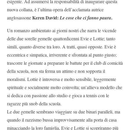
esigente. Ad assumersi la responsabilità di inaugurare questa
nuova collana, è l’ultima opera dell’acclamata autrice
Keren David:
.
anglosassone
Le cose che ci fanno paura
Un romanzo ambientato ai giorni nostri che narra le vicende
delle due sorelle gemelle quattordicenni Evie e Lottie; tanto
simili, quanto diverse tra loro. A tratti, quasi opposte. Evie è
eccentrica e simpatica, irriverente e sfrontata al punto giusto;
trascorre le giornate a preparare le battute per il club di comicità
della scuola, non sta ferma un attimo e non sopporta il
moralismi. Lottie è introversa e molto sensibile, leggermente
spirituale e socialmente molto coinvolta; un’allieva modello che
si dedica con passione allo studio e gioca a tennis con le
ragazze più snob della scuola.
Le due gemelle sembrano viaggiare su due binari paralleli, ma
quando il razzismo bussa improvvisamente alla porta di casa
minacciando la loro famiglia, Evie e Lottie si scopriranno più