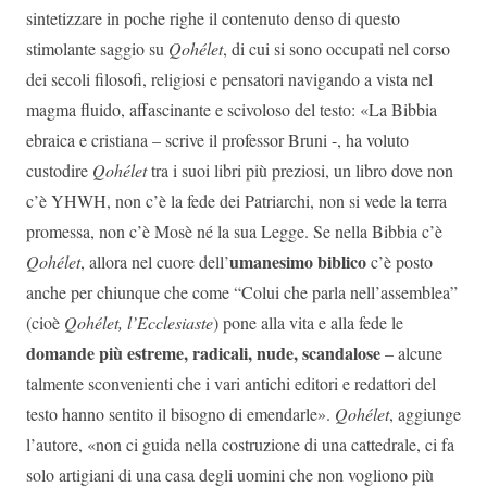
sintetizzare in poche righe il contenuto denso di questo
stimolante saggio su
Qohélet
, di cui si sono occupati nel corso
dei secoli filosofi, religiosi e pensatori navigando a vista nel
magma fluido, affascinante e scivoloso del testo: «La Bibbia
ebraica e cristiana – scrive il professor Bruni -, ha voluto
custodire
Qohélet
tra i suoi libri più preziosi, un libro dove non
c’è YHWH, non c’è la fede dei Patriarchi, non si vede la terra
promessa, non c’è Mosè né la sua Legge. Se nella Bibbia c’è
umanesimo biblico
Qohélet
, allora nel cuore dell’
c’è posto
anche per chiunque che come “Colui che parla nell’assemblea”
(cioè
Qohélet, l’Ecclesiaste
) pone alla vita e alla fede le
domande più estreme, radicali, nude, scandalose
– alcune
talmente sconvenienti che i vari antichi editori e redattori del
testo hanno sentito il bisogno di emendarle».
Qohélet
, aggiunge
l’autore, «non ci guida nella costruzione di una cattedrale, ci fa
solo artigiani di una casa degli uomini che non vogliono più