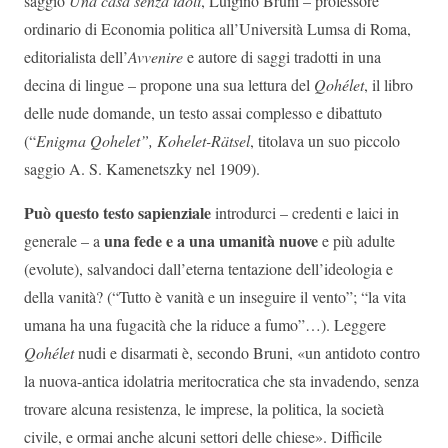
saggio
Una casa senza idoli
, Luigino Bruni – professore
ordinario di Economia politica all’Università Lumsa di Roma,
editorialista dell’
Avvenire
e autore di saggi tradotti in una
decina di lingue – propone una sua lettura del
Qohélet
, il libro
delle nude domande, un testo assai complesso e dibattuto
(“
Enigma Qohelet”, Kohelet-Rätsel
, titolava un suo piccolo
saggio A. S. Kamenetszky nel 1909).
Può questo testo sapienziale
introdurci – credenti e laici in
una fede e a una umanità nuove
generale – a
e più adulte
(evolute), salvandoci dall’eterna tentazione dell’ideologia e
della vanità? (“Tutto è vanità e un inseguire il vento”; “la vita
umana ha una fugacità che la riduce a fumo”…). Leggere
Qohélet
nudi e disarmati è, secondo Bruni, «un antidoto contro
la nuova-antica idolatria meritocratica che sta invadendo, senza
trovare alcuna resistenza, le imprese, la politica, la società
civile, e ormai anche alcuni settori delle chiese». Difficile