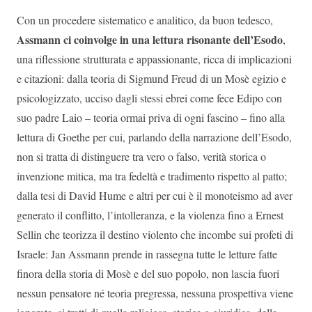
Con un procedere sistematico e analitico, da buon tedesco,
Assmann ci coinvolge in una lettura risonante dell’Esodo
,
una riflessione strutturata e appassionante, ricca di implicazioni
e citazioni: dalla teoria di Sigmund Freud di un Mosè egizio e
psicologizzato, ucciso dagli stessi ebrei come fece Edipo con
suo padre Laio – teoria ormai priva di ogni fascino – fino alla
lettura di Goethe per cui, parlando della narrazione dell’Esodo,
non si tratta di distinguere tra vero o falso, verità storica o
invenzione mitica, ma tra fedeltà e tradimento rispetto al patto;
dalla tesi di David Hume e altri per cui è il monoteismo ad aver
generato il conflitto, l’intolleranza, e la violenza fino a Ernest
Sellin che teorizza il destino violento che incombe sui profeti di
Israele: Jan Assmann prende in rassegna tutte le letture fatte
finora della storia di Mosè e del suo popolo, non lascia fuori
nessun pensatore né teoria pregressa, nessuna prospettiva viene