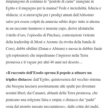
rimpiangono di continuo le “pentole di carne” mangiate in
Egitto e il mugugno per la manna? Fede e incredulità, fiducia e
sfiducia: ci si meraviglia per i prodigi attuati dall’Altissimo
salvo poi essere colpiti da amnesia subito dopo: tutto si alterna
in un racconto luminoso e insieme cupo, derive idolatriche
(vitello d’oro, l’episodio di Pinchas), contestazioni violente
della leadership di Mosè e Aronne (la rivolta della banda di
Core), dubbi sibillini (Datan e Abiram) e messa in dubbio fatale
(gli esploratori) che impediranno l’ingresso nella Terra
promessa e il vagare per altri 40 anni nel deserto…
«Il racconto dell’Esodo sprona il popolo a attuare un
triplice distacco:
dall’Egitto, quintessenza del vecchio sistema
che bisogna lasciarsi assolutamente alle spalle per diventare
uomini liberi; dai Cananei, abitanti della Terra promessa, che
praticano una religione falsa e empia; e distacco dai “padri”
ossia dal proprio passato peccaminoso», dalle colpe dei padri,