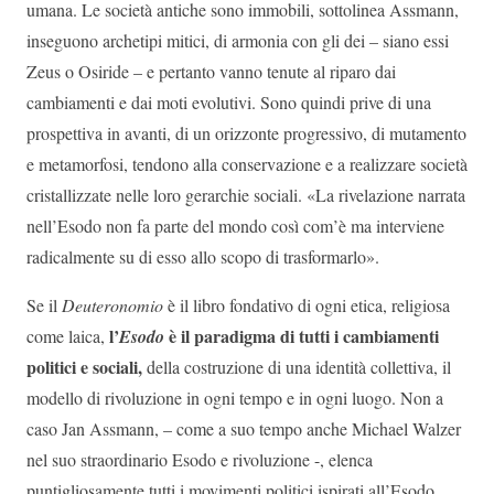
umana. Le società antiche sono immobili, sottolinea Assmann,
inseguono archetipi mitici, di armonia con gli dei – siano essi
Zeus o Osiride – e pertanto vanno tenute al riparo dai
cambiamenti e dai moti evolutivi. Sono quindi prive di una
prospettiva in avanti, di un orizzonte progressivo, di mutamento
e metamorfosi, tendono alla conservazione e a realizzare società
cristallizzate nelle loro gerarchie sociali. «La rivelazione narrata
nell’Esodo non fa parte del mondo così com’è ma interviene
radicalmente su di esso allo scopo di trasformarlo».
Se il
Deuteronomio
è il libro fondativo di ogni etica, religiosa
l’
è il paradigma di tutti i cambiamenti
come laica,
Esodo
politici e sociali,
della costruzione di una identità collettiva, il
modello di rivoluzione in ogni tempo e in ogni luogo. Non a
caso Jan Assmann, – come a suo tempo anche Michael Walzer
nel suo straordinario Esodo e rivoluzione -, elenca
puntigliosamente tutti i movimenti politici ispirati all’Esodo,