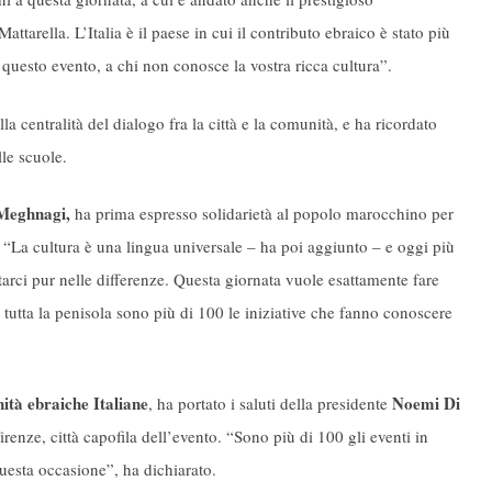
tarella. L’Italia è il paese in cui il contributo ebraico è stato più
n questo evento, a chi non conosce la vostra ricca cultura”.
la centralità del dialogo fra la città e la comunità, e ha ricordato
lle scuole.
Meghnagi,
ha prima espresso solidarietà al popolo marocchino per
i. “La cultura è una lingua universale – ha poi aggiunto – e oggi più
tarci pur nelle differenze. Questa giornata vuole esattamente fare
in tutta la penisola sono più di 100 le iniziative che fanno conoscere
ità ebraiche Italiane
Noemi Di
, ha portato i saluti della presidente
enze, città capofila dell’evento. “Sono più di 100 gli eventi in
questa occasione”, ha dichiarato.