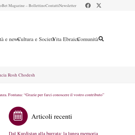
io
Bet Magazine – Bollettino
Contatti
Newsletter
ità e news
Cultura e Società
Vita Ebraica
Comunità
ncia Rosh Chodesh
anza. Fontana: “Grazie per farci conoscere il vostro contributo”
Articoli recenti
Dal Kurdistan alla burrata: la lunga memoria