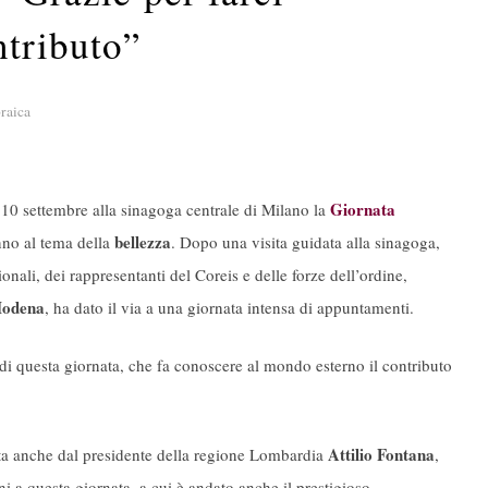
ntributo”
braica
Giornata
 10 settembre alla sinagoga centrale di Milano la
bellezza
nno al tema della
. Dopo una visita guidata alla sinagoga,
ionali, dei rappresentanti del Coreis e delle forze dell’ordine,
Modena
, ha dato il via a una giornata intensa di appuntamenti.
i questa giornata, che fa conoscere al mondo esterno il contributo
Attilio Fontana
ta anche dal presidente della regione Lombardia
,
ni a questa giornata, a cui è andato anche il prestigioso