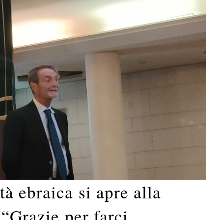
 ebraica si apre alla
 “Grazie per farci