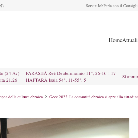
N)
Servizi
Job
Parla con il Consigl
Home
Attual
to (24 Av)
PARASHÀ Reè Deuteronomio 11°, 26-16°, 17
Si annu
ita 21.26
HAFTARÀ Isaia 54°, 11-55°, 5
pea della cultura ebraica
Gece 2023. La comunità ebraica si apre alla cittadin