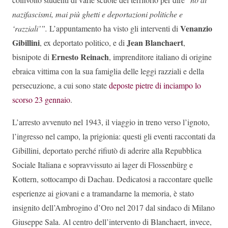
nazifascismi, mai più ghetti e deportazioni politiche e
Venanzio
‘razziali’”.
L’appuntamento ha visto gli interventi di
Gibillini
Jean Blanchaert
, ex deportato politico, e di
,
Ernesto Reinach
bisnipote di
, imprenditore italiano di origine
ebraica vittima con la sua famiglia delle leggi razziali e della
persecuzione, a cui sono state
deposte pietre di inciampo lo
scorso 23 gennaio
.
L’arresto avvenuto nel 1943, il viaggio in treno verso l’ignoto,
l’ingresso nel campo, la prigionia: questi gli eventi raccontati da
Gibillini, deportato perché rifiutò di aderire alla Repubblica
Sociale Italiana e sopravvissuto ai lager di Flossenbürg e
Kottern, sottocampo di Dachau. Dedicatosi a raccontare quelle
esperienze ai giovani e a tramandarne la memoria, è stato
insignito dell’Ambrogino d’Oro nel 2017 dal sindaco di Milano
Giuseppe Sala. Al centro dell’intervento di Blanchaert, invece,