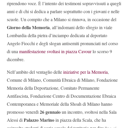
riprendono voce. È l’intento dei testimoni sopravvissuti a quegli
anni e di chi si dedica a parlare soprattutto con i giovani e nelle
scuole. Un compito che a Milano si rinnova, in occasione del
Giorno della Memoria
, all’indomani dello sfregio in viale
Lombardia della pietra d’inciampo dedicata al deportato
Angelo Fiocchi e degli slogan antisemiti pronunciati nel corso
di una
manifestazione svoltasi in piazza Cavour
lo scorso 9
dicembre.
Nell’ambito del ventaglio delle
iniziative per la Memoria
,
Comune di Milano, Comunità Ebraica di Milano, Fondazione
Memoria della Deportazione, Comitato Permanente
Antifascista, Fondazione Centro di Documentazione Ebraica
Contemporanea e Memoriale della Shoah di Milano hanno
26 gennaio
promosso venerdì
un incontro, svoltosi nella Sala
Palazzo Marino
Alessi di
in piazza della Scala, che ha
coinvolto studenti di varie scuole del territorio per dire “
no ai