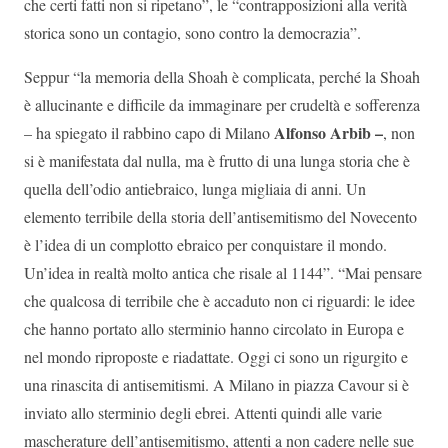
che certi fatti non si ripetano”, le “contrapposizioni alla verità
storica sono un contagio, sono contro la democrazia”.
Seppur “la memoria della Shoah è complicata, perché la Shoah
è allucinante e difficile da immaginare per crudeltà e sofferenza
Alfonso Arbib –
– ha spiegato il rabbino capo di Milano
, non
si è manifestata dal nulla, ma è frutto di una lunga storia che è
quella dell’odio antiebraico, lunga migliaia di anni. Un
elemento terribile della storia dell’antisemitismo del Novecento
è l’idea di un complotto ebraico per conquistare il mondo.
Un’idea in realtà molto antica che risale al 1144”. “Mai pensare
che qualcosa di terribile che è accaduto non ci riguardi: le idee
che hanno portato allo sterminio hanno circolato in Europa e
nel mondo riproposte e riadattate. Oggi ci sono un rigurgito e
una rinascita di antisemitismi. A Milano in piazza Cavour si è
inviato allo sterminio degli ebrei. Attenti quindi alle varie
mascherature dell’antisemitismo, attenti a non cadere nelle sue