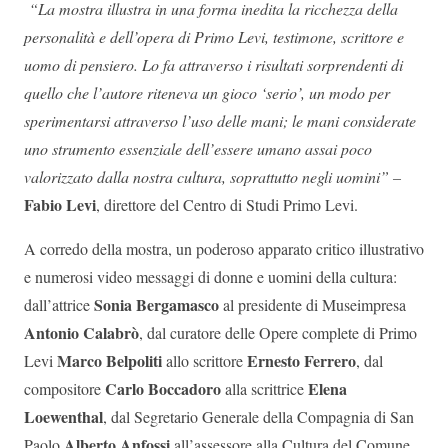
“La mostra illustra in una forma inedita la ricchezza della
personalità e dell’opera di Primo Levi, testimone, scrittore e
uomo di pensiero. Lo fa attraverso i risultati sorprendenti di
quello che l’autore riteneva un gioco ‘serio’, un modo per
sperimentarsi attraverso l’uso delle mani; le mani considerate
uno strumento essenziale dell’essere umano assai poco
valorizzato dalla nostra cultura, soprattutto negli uomini” –
Fabio Levi
, direttore del Centro di Studi Primo Levi.
A corredo della mostra, un poderoso apparato critico illustrativo
e numerosi video messaggi di donne e uomini della cultura:
Sonia Bergamasco
dall’attrice
al presidente di Museimpresa
Antonio Calabrò
, dal curatore delle Opere complete di Primo
Marco Belpoliti
Ernesto Ferrero
Levi
allo scrittore
, dal
Carlo Boccadoro
Elena
compositore
alla scrittrice
Loewenthal
, dal Segretario Generale della Compagnia di San
Alberto Anfossi
Paolo
all’assessore alla Cultura del Comune