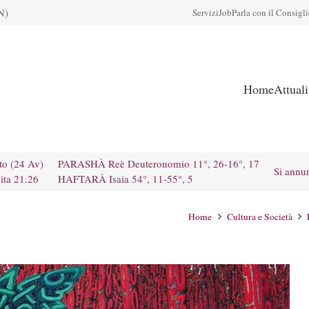
N)
Servizi
Job
Parla con il Consigl
Home
Attual
to (24 Av)
PARASHÀ Reè Deuteronomio 11°, 26-16°, 17
Si annu
ita 21.26
HAFTARÀ Isaia 54°, 11-55°, 5
Home
Cultura e Società