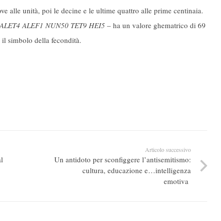
e alle unità, poi le decine e le ultime quattro alle prime centinaia.
ALET4 ALEF1 NUN50 TET9 HEI5
– ha un valore ghematrico di 69
il simbolo della fecondità.
Articolo successivo
l
Un antidoto per sconfiggere l’antisemitismo:
cultura, educazione e…intelligenza
emotiva