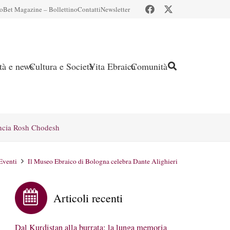
io
Bet Magazine – Bollettino
Contatti
Newsletter
ità e news
Cultura e Società
Vita Ebraica
Comunità
ncia Rosh Chodesh
Eventi
Il Museo Ebraico di Bologna celebra Dante Alighieri
Articoli recenti
Dal Kurdistan alla burrata: la lunga memoria