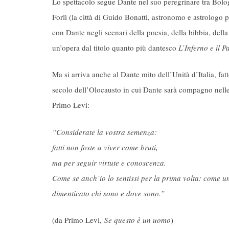
Lo spettacolo segue Dante nel suo peregrinare tra Bolog
Forlì (la città di Guido Bonatti, astronomo e astrologo
con Dante negli scenari della poesia, della bibbia, del
un’opera dal titolo quanto più dantesco
L’Inferno e il P
Ma si arriva anche al Dante mito dell’Unità d’Italia, fat
secolo dell’Olocausto in cui Dante sarà compagno nelle
Primo Levi:
“Considerate la vostra semenza:
fatti non foste a viver come bruti,
ma per seguir virtute e conoscenza.
Come se anch’io lo sentissi per la prima volta: come u
dimenticato chi sono e dove sono.”
(da Primo Levi,
Se questo è un uomo
)