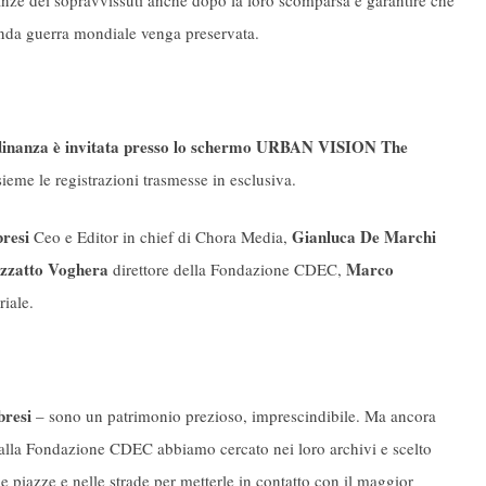
nianze dei sopravvissuti anche dopo la loro scomparsa e garantire che
conda guerra mondiale venga preservata.
ttadinanza è invitata presso lo schermo URBAN VISION The
ieme le registrazioni trasmesse in esclusiva.
resi
Gianluca De Marchi
Ceo e Editor in chief di Chora Media,
zzatto Voghera
Marco
direttore della Fondazione CDEC,
iale.
bresi
– sono un patrimonio prezioso, imprescindibile. Ma ancora
me alla Fondazione CDEC abbiamo cercato nei loro archivi e scelto
e piazze e nelle strade per metterle in contatto con il maggior