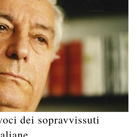
voci dei sopravvissuti
taliane