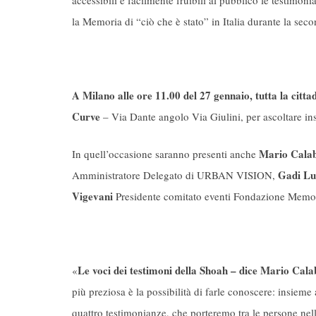
accessibili e facilmente fruibili al pubblico le testimo
la Memoria di “ciò che è stato” in Italia durante la se
A Milano alle ore 11.00 del 27 gennaio, tutta la ci
Curve
– Via Dante angolo Via Giulini, per ascoltare ins
Mario Calab
In quell’occasione saranno presenti anche
Gadi Lu
Amministratore Delegato di URBAN VISION,
Vigevani
Presidente comitato eventi Fondazione Memor
Le voci dei testimoni della Shoah – dice Mario Cala
«
più preziosa è la possibilità di farle conoscere: insie
quattro testimonianze, che porteremo tra le persone nell