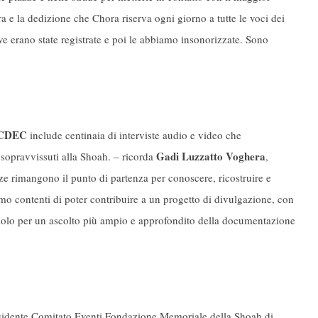
 e la dedizione che Chora riserva ogni giorno a tutte le voci dei
ve erano state registrate e poi le abbiamo insonorizzate. Sono
e CDEC
include centinaia di interviste audio e video che
Gadi Luzzatto Voghera
sopravvissuti alla Shoah. – ricorda
,
e rimangono il punto di partenza per conoscere, ricostruire e
amo contenti di poter contribuire a un progetto di divulgazione, con
imolo per un ascolto più ampio e approfondito della documentazione
idente Comitato Eventi Fondazione Memoriale della Shoah di