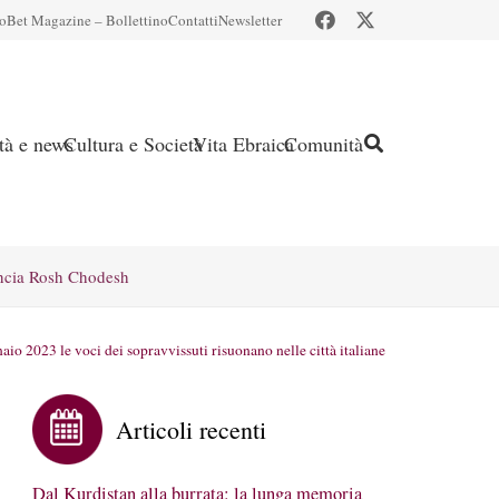
io
Bet Magazine – Bollettino
Contatti
Newsletter
ità e news
Cultura e Società
Vita Ebraica
Comunità
ncia Rosh Chodesh
naio 2023 le voci dei sopravvissuti risuonano nelle città italiane
Articoli recenti
Dal Kurdistan alla burrata: la lunga memoria