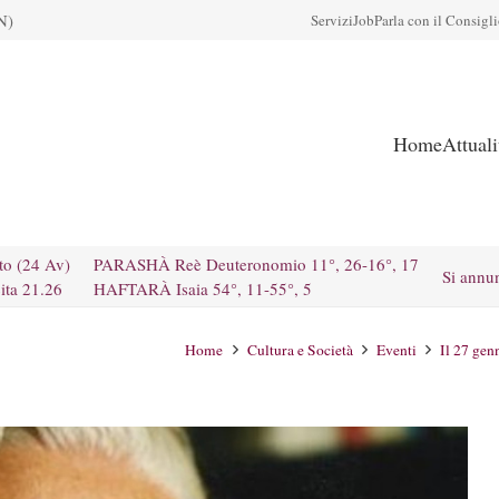
N)
Servizi
Job
Parla con il Consigl
Home
Attual
to (24 Av)
PARASHÀ Reè Deuteronomio 11°, 26-16°, 17
Si annu
ita 21.26
HAFTARÀ Isaia 54°, 11-55°, 5
Home
Cultura e Società
Eventi
Il 27 gen