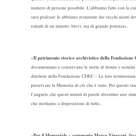
numero di persone possibile. L’abbiamo fatto con la cura
suoi podcast: le abbiamo restaurate dai vecchi nastri do
estratti di un minuto: brevi, ma di grande potenza».
Il patrimonio storico archivistico della Fondazion
«
documentano e conservano le storie di donne e uomini 
direttore della Fondazione CDEC – Le loro testimonianz
preservare la Memoria di ciò che è stato. Per questo si
l’augurio che questi minuti di parole diventino uno st
che mettiamo a disposizione di tutti».
Per il Memoriale – commenta Marco Vigevani,
«
Pres