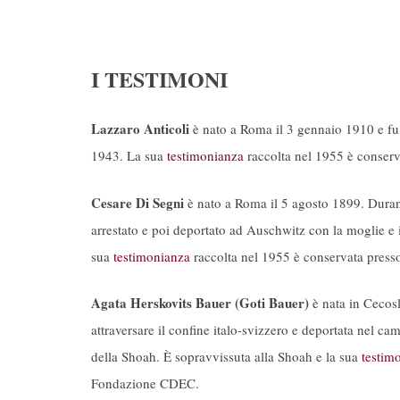
I TESTIMONI
Lazzaro Anticoli
è nato a Roma il 3 gennaio 1910 e fu a
1943. La sua
testimonianza
raccolta nel 1955 è conser
Cesare Di Segni
è nato a Roma il 5 agosto 1899. Durant
arrestato e poi deportato ad Auschwitz con la moglie e i q
sua
testimonianza
raccolta nel 1955 è conservata press
Agata Herskovits Bauer (Goti Bauer)
è nata in Cecosl
attraversare il confine italo-svizzero e deportata nel c
della Shoah. È sopravvissuta alla Shoah e la sua
testim
Fondazione CDEC.