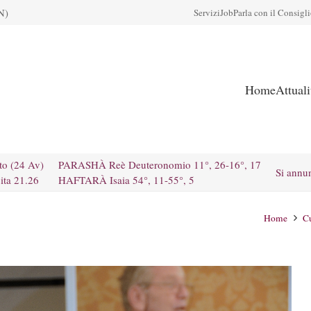
N)
Servizi
Job
Parla con il Consigl
Home
Attual
to (24 Av)
PARASHÀ Reè Deuteronomio 11°, 26-16°, 17
Si annu
ita 21.26
HAFTARÀ Isaia 54°, 11-55°, 5
Home
Cu