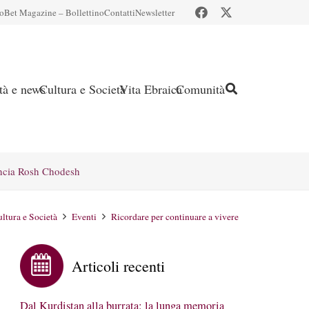
io
Bet Magazine – Bollettino
Contatti
Newsletter
ità e news
Cultura e Società
Vita Ebraica
Comunità
ncia Rosh Chodesh
ltura e Società
Eventi
Ricordare per continuare a vivere
Articoli recenti
Dal Kurdistan alla burrata: la lunga memoria