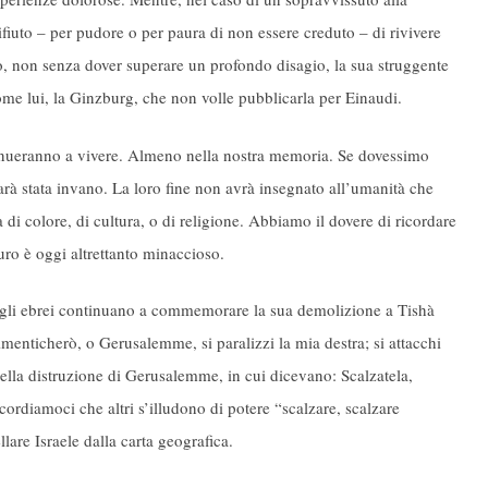
fiuto – per pudore o per paura di non essere creduto – di rivivere
itto, non senza dover superare un profondo disagio, la sua struggente
ome lui, la Ginzburg, che non volle pubblicarla per Einaudi.
tinueranno a vivere. Almeno nella nostra memoria. Se dovessimo
arà stata invano. La loro fine non avrà insegnato all’umanità che
a di colore, di cultura, o di religione. Abbiamo il dovere di ricordare
turo è oggi altrettanto minaccioso.
 gli ebrei continuano a commemorare la sua demolizione a Tishà
enticherò, o Gerusalemme, si paralizzi la mia destra; si attacchi
ella distruzione di Gerusalemme, in cui dicevano: Scalzatela,
cordiamoci che altri s’illudono di potere “scalzare, scalzare
are Israele dalla carta geografica.