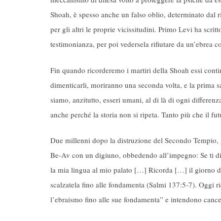
Shoah, è spesso anche un falso oblio, determinato dal ri
per gli altri le proprie vicissitudini. Primo Levi ha scr
testimonianza, per poi vedersela rifiutare da un’ebrea c
Fin quando ricorderemo i martiri della Shoah essi con
dimenticarli, moriranno una seconda volta, e la prima s
siamo, anzitutto, esseri umani, al di là di ogni differenz
anche perché la storia non si ripeta. Tanto più che il fu
Due millenni dopo la distruzione del Secondo Tempio,
Be-Av con un digiuno, obbedendo all’impegno: Se ti dim
la mia lingua al mio palato […] Ricorda […] il giorno d
scalzatela fino alle fondamenta (Salmi 137:5-7). Oggi ri
l’ebraismo fino alle sue fondamenta” e intendono cancell