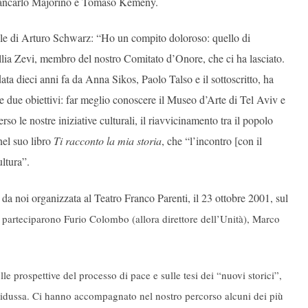
iancarlo Majorino e Tomaso Kemeny.
role di Arturo Schwarz: “Ho un compito doloroso: quello di
llia Zevi, membro del nostro Comitato d’Onore, che ci ha lasciato.
ata dieci anni fa da Anna Sikos, Paolo Talso e il sottoscritto, ha
are due obiettivi: far meglio conoscere il Museo d’Arte di Tel Aviv e
verso le nostre iniziative culturali, il riavvicinamento tra il popolo
 nel suo libro
Ti racconto la mia storia
, che “l’incontro [con il
ltura”.
, da noi organizzata al Teatro Franco Parenti, il 23 ottobre 2001, sul
 parteciparono Furio Colombo (allora direttore dell’Unità), Marco
e prospettive del processo di pace e sulle tesi dei “nuovi storici”,
Bidussa. Ci hanno accompagnato nel nostro percorso alcuni dei più