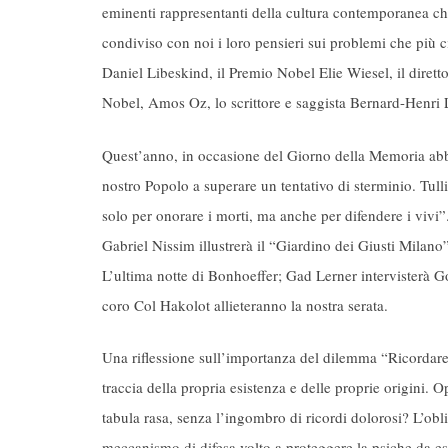
eminenti rappresentanti della cultura contemporanea ch
condiviso con noi i loro pensieri sui problemi che più ci 
Daniel Libeskind, il Premio Nobel Elie Wiesel, il diretto
Nobel, Amos Oz, lo scrittore e saggista Bernard-Henri L
Quest’anno, in occasione del Giorno della Memoria abbia
nostro Popolo a superare un tentativo di sterminio. Tul
solo per onorare i morti, ma anche per difendere i vivi
Gabriel Nissim illustrerà il “Giardino dei Giusti Milano
L’ultima notte di Bonhoeffer; Gad Lerner intervisterà G
coro Col Hakolot allieteranno la nostra serata.
Una riflessione sull’importanza del dilemma “Ricordare
traccia della propria esistenza e delle proprie origini. 
tabula rasa, senza l’ingombro di ricordi dolorosi? L’ob
meccanismo di difesa volto a proteggere la psiche da es