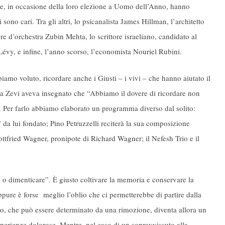
e, in occasione della loro elezione a Uomo dell’Anno, hanno
sono cari. Tra gli altri, lo psicanalista James Hillman, l’architetto
re d’orchestra Zubin Mehta, lo scrittore israeliano, candidato al
évy, e infine, l’anno scorso, l’economista Nouriel Rubini.
mo voluto, ricordare anche i Giusti – i vivi – che hanno aiutato il
lia Zevi aveva insegnato che “Abbiamo il dovere di ricordare non
”. Per farlo abbiamo elaborato un programma diverso dal solito:
” da lui fondato; Pino Petruzzelli reciterà la sua composizione
ottfried Wagner, pronipote di Richard Wagner; il Nefesh Trio e il
 o dimenticare”. È giusto coltivare la memoria e conservare la
Oppure è forse meglio l’oblio che ci permetterebbe di partire dalla
lio, che può essere determinato da una rimozione, diventa allora un
perienze dolorose. Mentre, nel caso di un sopravvissuto alla