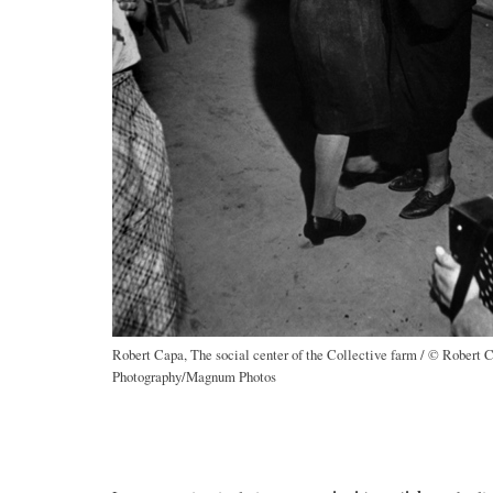
Robert Capa, The social center of the Collective farm / © Robert C
Photography/Magnum Photos