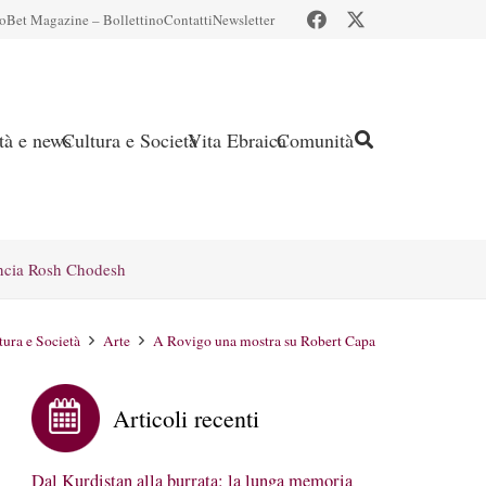
io
Bet Magazine – Bollettino
Contatti
Newsletter
ità e news
Cultura e Società
Vita Ebraica
Comunità
ncia Rosh Chodesh
tura e Società
Arte
A Rovigo una mostra su Robert Capa
Articoli recenti
Dal Kurdistan alla burrata: la lunga memoria