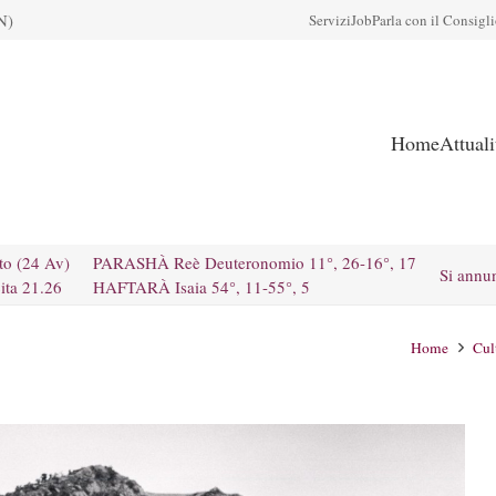
N)
Servizi
Job
Parla con il Consigl
Home
Attual
to (24 Av)
PARASHÀ Reè Deuteronomio 11°, 26-16°, 17
Si annu
ita 21.26
HAFTARÀ Isaia 54°, 11-55°, 5
Home
Cul