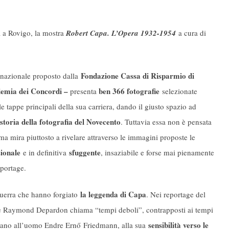
 a Rovigo, la mostra
Robert Capa. L’Opera 1932-1954
a cura di
Fondazione Cassa di Risparmio di
rnazionale proposto dalla
emia dei Concordi –
ben 366 fotografie
presenta
selezionate
 tappe principali della sua carriera, dando il giusto spazio ad
storia della fotografia del Novecento
. Tuttavia essa non è pensata
a mira piuttosto a rivelare attraverso le immagini proposte le
ionale
sfuggente
e in definitiva
, insaziabile e forse mai pienamente
eportage.
la leggenda di Capa
 guerra che hanno forgiato
. Nei reportage del
 che Raymond Depardon chiama “tempi deboli”, contrapposti ai tempi
sensibilità verso le
portano all’uomo Endre Ernő Friedmann, alla sua