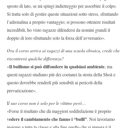
sposto di lato, se mi spingi indietreggio per assorbire il colpo.
Si tratta solo di gestire queste situazioni sotto stress, sfruttando
l’adrenalina a proprio vantaggio; si possono ottenere risultati
incredibili, ho visto ragazze difendersi da uomini grandi il
doppio di loro sfruttando solo la forza dell’avversario».
Ora il corso arriva ai ragazzi di una scuola ebraica, crede che
riscontrerà qualche differenza?
Il bullismo si può diffondere in qualsiasi ambiente
«
, ma
questi ragazzi studiano più dei coetanei la storia della Shoà e
questo dovrebbe renderli più sensibili ai pericoli della
prevaricazione».
I
l suo corso non è solo per le vittime però…
«Forse il risultato che dà maggiori soddisfazione è proprio
edere il cambiamento che fanno i “bulli”
v
. Noi lavoriamo
insieme a tutta la classe e alla fine quello che si impara è il