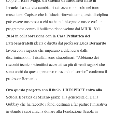
Krav Maga
un sistema di autodifesa nato in
scopre il
,
Israele
. La sua vita cambia, si rafforza e non solo nel tono
muscolare. Capisce che la fiducia ritrovata con questa disciplina
può essere trasmessa a chi ne ha più bisogno e nasce così un
Nel
programma contro il bullismo riconosciuto dal MIUR.
2014 in collaborazione con la Casa Pediatrica del
Fatebenefratelli
Luca Bernardo
ideata e diretta dal professor
lavora con i ragazzi che imparano a difendersi dalle
discriminazioni. I risultati sono straordinari: “Abbiamo dei
riscontri tecnico-scientifici accertati su più di venti ragazzi che
sono usciti da questo percorso ritrovando il sorriso” conferma il
professor Bernardo.
Ora questo progetto con il titolo I RESPECT entra alla
Scuola Ebraica di Milano
grazie alla generosità di Dalia
Gubbay che ha raccolto i fondi destinati a far partire l’iniziativa
invitando i suoi amici a donare alla Fondazione Scuola in