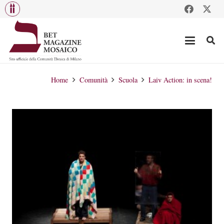
Home
Comunità
Scuola
Laiv Action: in scena!