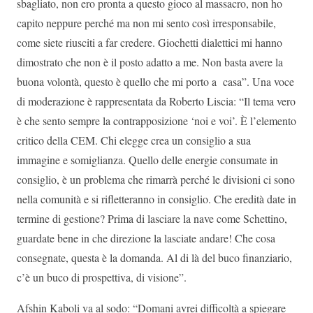
sbagliato, non ero pronta a questo gioco al massacro, non ho
capito neppure perché ma non mi sento così irresponsabile,
come siete riusciti a far credere. Giochetti dialettici mi hanno
dimostrato che non è il posto adatto a me. Non basta avere la
buona volontà, questo è quello che mi porto a casa”. Una voce
di moderazione è rappresentata da Roberto Liscia: “Il tema vero
è che sento sempre la contrapposizione ‘noi e voi’. È l’elemento
critico della CEM. Chi elegge crea un consiglio a sua
immagine e somiglianza. Quello delle energie consumate in
consiglio, è un problema che rimarrà perché le divisioni ci sono
nella comunità e si rifletteranno in consiglio. Che eredità date in
termine di gestione? Prima di lasciare la nave come Schettino,
guardate bene in che direzione la lasciate andare! Che cosa
consegnate, questa è la domanda. Al di là del buco finanziario,
c’è un buco di prospettiva, di visione”.
Afshin Kaboli va al sodo: “Domani avrei difficoltà a spiegare