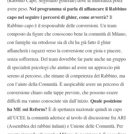
(Rabbino Capo, Segretario generale) dove la minoranza potrà
Nel programma si parla di affiancare il Rabbino
avere peso.
capo nel seguire i percorsi di ghiur, come avverrà?
Il
Rabbino capo è il responsabile delle conversioni. Un team
composto da figure che conoscono bene la comunità di Milano,
con famiglie sia ortodosse sia di chi ha già fatto il ghiur
affiancherà i ragazzi verso la conversione con gioia e piacere,
senza sofferenza. Del team dovrebbe far parte anche un gruppo
di specialisti psicologi che aiutino ad avere un approccio più
sereno al percorso, che rimane di competenza del Rabbino, ma
con l’aiuto della Comunità. È auspicabile avere un percorso di
conversione chiaro sulle tappe previste, che possono essere
Quale posizione
difficili ma vanno conosciute sin dall’inizio.
ha ME sui Reform?
È di spettanza nazionale quindi in capo
all’UCEI; la comunità aderisce al tavolo di discussione fra ARI
(Assemblea dei rabbini italiani) e Unione delle Comunità. Per