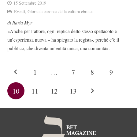
15 Settembre 2019
Eventi
,
Giornata europea della cultura ebraica
di Ilaria Myr
«Anche per l’attore, ogni replica dello stesso spettacolo è
un’esperienza nuova – ha spiegato la regista-, perché c’è il
pubblico, che diventa un’entità unica, una comunità».
1
…
7
8
9
10
11
12
13