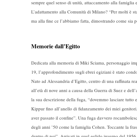
sempre quel senso di unità, attaccamento alla famiglia e 
L’adattamento alla Comunità di Milano? “Per molti è sta
ma alla fine ce l’abbiamo fatta, dimostrando come sia pos
Memorie dall’Egitto
Dedicata alla memoria di Miki Sciama, personaggio imp
19, l’approfondimento sugli ebrei egiziani è stato cond
Nato ad Alessandria d’Egitto, centro di una raffinata rea
all’età di nove anni a causa della Guerra di Suez e del
la sua descrizione della fuga, “dovemmo lasciare tutto e
Kippur fino all’anello di fidanzamento dei miei genitori
aver passato il confine”. Una fuga davvero rocambolesca
degli anni ’50 come la famiglia Cohen. Toccante la frase
dentro di noi”. Arrivati in quel gelido inverno del 1956,