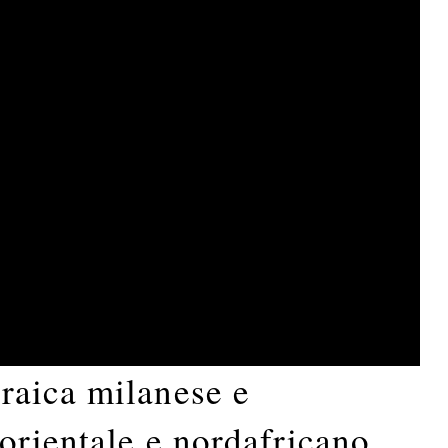
raica milanese e
orientale e nordafricano