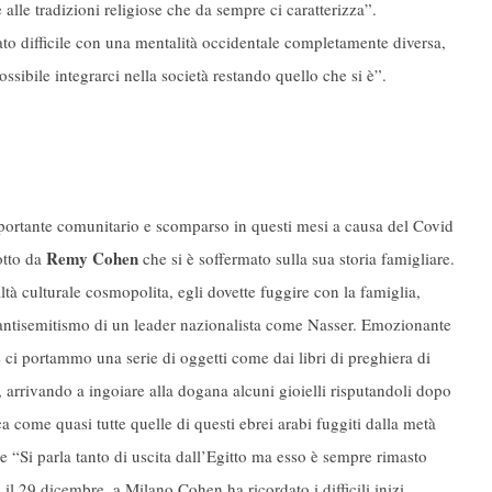
alle tradizioni religiose che da sempre ci caratterizza”.
to difficile con una mentalità occidentale completamente diversa,
sibile integrarci nella società restando quello che si è”.
ortante comunitario e scomparso in questi mesi a causa del Covid
Remy Cohen
otto da
che si è soffermato sulla sua storia famigliare.
ltà culturale cosmopolita, egli dovette fuggire con la famiglia,
l’antisemitismo di un leader nazionalista come Nasser. Emozionante
 ci portammo una serie di oggetti come dai libri di preghiera di
, arrivando a ingoiare alla dogana alcuni gioielli risputandoli dopo
 come quasi tutte quelle di questi ebrei arabi fuggiti dalla metà
 “Si parla tanto di uscita dall’Egitto ma esso è sempre rimasto
 il 29 dicembre, a Milano Cohen ha ricordato i difficili inizi