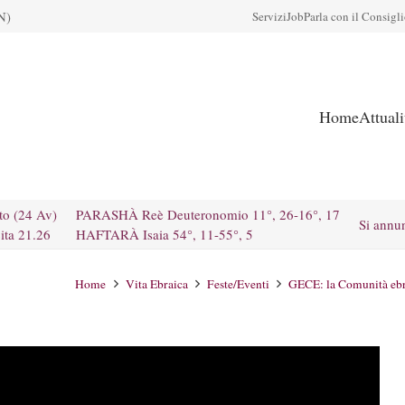
N)
Servizi
Job
Parla con il Consigl
Home
Attual
to (24 Av)
PARASHÀ Reè Deuteronomio 11°, 26-16°, 17
Si annu
ita 21.26
HAFTARÀ Isaia 54°, 11-55°, 5
Home
Vita Ebraica
Feste/Eventi
GECE: la Comunità ebra