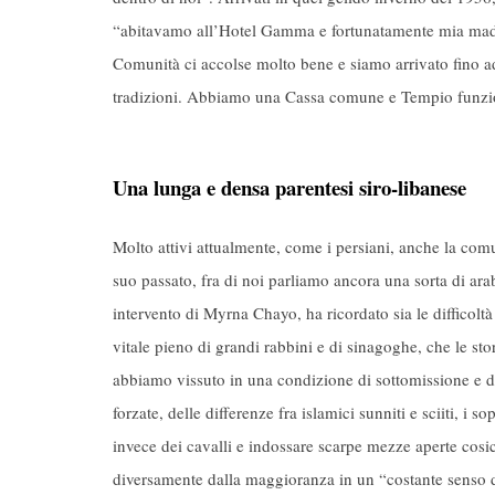
“abitavamo all’Hotel Gamma e fortunatamente mia madre
Comunità ci accolse molto bene e siamo arrivato fino ade
tradizioni. Abbiamo una Cassa comune e Tempio funzi
Una lunga e densa parentesi siro-libanese
Molto attivi attualmente, come i persiani, anche la comu
suo passato, fra di noi parliamo ancora una sorta di ar
intervento di Myrna Chayo, ha ricordato sia le difficol
vitale pieno di grandi rabbini e di sinagoghe, che le sto
abbiamo vissuto in una condizione di sottomissione e di
forzate, delle differenze fra islamici sunniti e sciiti, i 
invece dei cavalli e indossare scarpe mezze aperte cosicch
diversamente dalla maggioranza in un “costante senso 