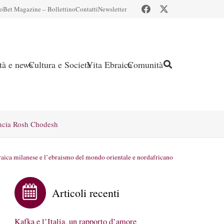
io
Bet Magazine – Bollettino
Contatti
Newsletter
ità e news
Cultura e Società
Vita Ebraica
Comunità
ncia Rosh Chodesh
ica milanese e l’ebraismo del mondo orientale e nordafricano
Articoli recenti
Kafka e l’Italia, un rapporto d’amore