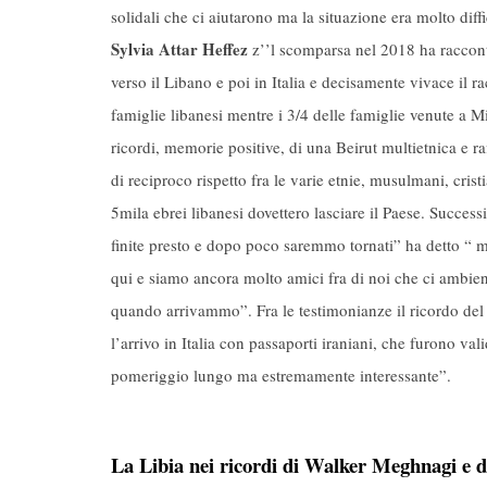
solidali che ci aiutarono ma la situazione era molto diff
Sylvia Attar Heffez
z’’l scomparsa nel 2018 ha racconta
verso il Libano e poi in Italia e decisamente vivace il 
famiglie libanesi mentre i 3/4 delle famiglie venute a 
ricordi, memorie positive, di una Beirut multietnica e r
di reciproco rispetto fra le varie etnie, musulmani, crist
5mila ebrei libanesi dovettero lasciare il Paese. Succe
finite presto e dopo poco saremmo tornati” ha detto “ ma
qui e siamo ancora molto amici fra di noi che ci ambien
quando arrivammo”. Fra le testimonianze il ricordo del
l’arrivo in Italia con passaporti iraniani, che furono vali
pomeriggio lungo ma estremamente interessante”.
La Libia nei ricordi di Walker Meghnagi e 