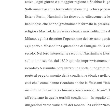
attivo , ogni giorno e a maggior ragione a Shabbat la g
Soffermandosi sulla tormentata storia degli ebrei persia
Ester a Purim, Nassimiha ha ricostruito efficacemente le 
babilonese che hanno gradualmente formato la presenza e
religiosa Mashad, la presenza ebraica mashadita, città d
Milano, egli ha descritto l’operazione del sovrano per
egli portò a Mashad una quarantina di famiglie dalla cit
secolo. Nel loro interessante racconto Nassimiha e Ete
sull’ultimo secolo, dal 1839 quando improvvisamente t
ricordato Nassimiha “organizzò una sorta di pogrom m
portò al peggioramento della condizione ebraica nella cit
così che” come hanno ricordato anche la Etessami “iniz
mentre esteriormente ci furono conversioni all’Islam”. P
all’ebraismo in quelle terribili condizioni. In seguito 
dirigendosi verso varie città del mondo” ha evidenzi