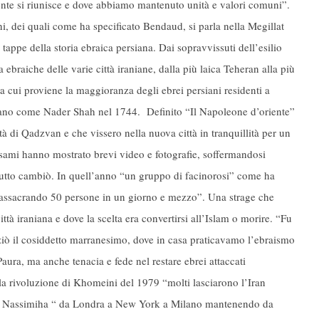
ente si riunisce e dove abbiamo mantenuto unità e valori comuni”.
ni, dei quali come ha specificato Bendaud, si parla nella Megillat
tappe della storia ebraica persiana. Dai sopravvissuti dell’esilio
braiche delle varie città iraniane, dalla più laica Teheran alla più
a cui proviene la maggioranza degli ebrei persiani residenti a
siano come Nader Shah nel 1744. Definito “Il Napoleone d’oriente”
tà di Qadzvan e che vissero nella nuova città in tranquillità per un
ssami hanno mostrato brevi video e fotografie, soffermandosi
utto cambiò. In quell’anno “un gruppo di facinorosi” come ha
assacrando 50 persone in un giorno e mezzo”. Una strage che
tà iraniana e dove la scelta era convertirsi all’Islam o morire. “Fu
iò il cosiddetto marranesimo, dove in casa praticavamo l’ebraismo
aura, ma anche tenacia e fede nel restare ebrei attaccati
alla rivoluzione di Khomeini del 1979 “molti lasciarono l’Iran
ato Nassimiha “ da Londra a New York a Milano mantenendo da