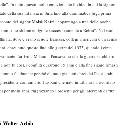
icile”. In tutto questo molto emozionante il video in cui la signora
to della sua infanzia in Siria fino alla drammatica fuga prima
Moisè Katri
racconto del signor
“appartengo a una delle poche
Milano sono siriane emigrate successivamente a Beirut”. Nei suoi
affinata, dove c’erano scuole francesi, collegi americani e un senso
iani, ebrei tutto questo fino alle guerre del 1975, quando i circa
ssivamente l’arrivo a Milano. “Pensavamo che le guerre sarebbero
 non fu così, i conflitti durarono 15 anni e alla fine siamo rimasti
tammo facilmente perché c’erano già tanti ebrei dai Paesi arabi
 presidente comunitario Hasbani che nato in Libano ha ricordato
di per molti anni, ringraziando i presenti per gli interventi di “un
di Walter Arbib