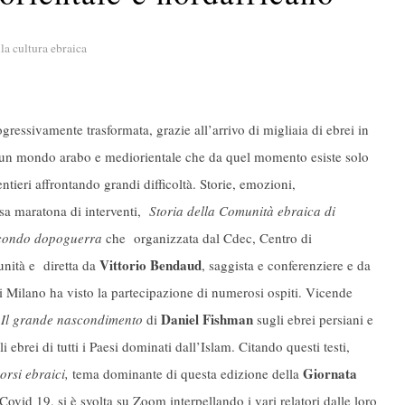
la cultura ebraica
gressivamente trasformata, grazie all’arrivo di migliaia di ebrei in
a un mondo arabo e mediorientale che da quel momento esiste solo
entieri affrontando grandi difficoltà. Storie, emozioni,
ensa maratona di interventi,
Storia della Comunità ebraica di
secondo dopoguerra
che organizzata dal Cdec, Centro di
Vittorio Bendaud
nità e diretta da
, saggista e conferenziere e da
di Milano ha visto la partecipazione di numerosi ospiti. Vicende
Daniel Fishman
Il grande nascondimento
di
sugli ebrei persiani e
ebrei di tutti i Paesi dominati dall’Islam. Citando questi testi,
Giornata
orsi ebraici,
tema dominante di questa edizione della
ovid 19, si è svolta su Zoom interpellando i vari relatori dalle loro