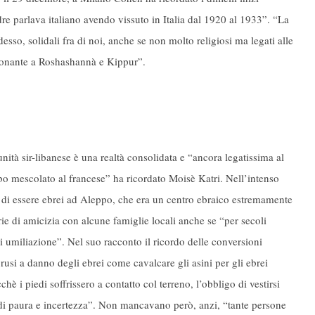
 parlava italiano avendo vissuto in Italia dal 1920 al 1933”. “La
sso, solidali fra di noi, anche se non molto religiosi ma legati alle
onante a Roshashannà e Kippur”.
nità sir-libanese è una realtà consolidata e “ancora legatissima al
abo mescolato al francese” ha ricordato Moisè Katri. Nell’intenso
tà di essere ebrei ad Aleppo, che era un centro ebraico estremamente
rie di amicizia con alcune famiglie locali anche se “per secoli
 umiliazione”. Nel suo racconto il ricordo delle conversioni
soprusi a danno degli ebrei come cavalcare gli asini per gli ebrei
è i piedi soffrissero a contatto col terreno, l’obbligo di vestirsi
di paura e incertezza”. Non mancavano però, anzi, “tante persone