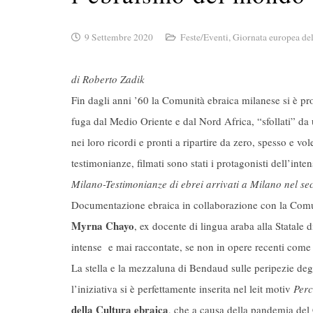
9 Settembre 2020
Feste/Eventi
,
Giornata europea del
di Roberto Zadik
Fin dagli anni ’60 la Comunità ebraica milanese si è pro
fuga dal Medio Oriente e dal Nord Africa, “sfollati” d
nei loro ricordi e pronti a ripartire da zero, spesso e vol
testimonianze, filmati sono stati i protagonisti dell’int
Milano-Testimonianze di ebrei arrivati a Milano nel 
Documentazione ebraica in collaborazione con la Comu
Myrna Chayo
, ex docente di lingua araba alla Statale 
intense e mai raccontate, se non in opere recenti come
La stella e la mezzaluna di Bendaud sulle peripezie degli 
l’iniziativa si è perfettamente inserita nel leit motiv
Perc
della Cultura ebraica
, che a causa della pandemia del C